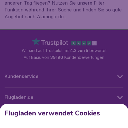
anderen Tag fliegen? Nutzen Sie unsere Filter-
Funktion während Ihrer Suche und finden Sie so gute
Angebot nach Alamogordo .
Wir sind auf Trustpilot mit
4.2 von 5
bewertet
Auf Basis von
39190
Kundenbewertungen
Kundenservice
Flugladen.de
Flugladen verwendet Cookies
Internationale Webseiten