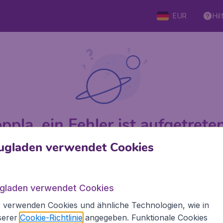
EUR
Hil
ppla, ein Fehler ist aufgetreten 
ugladen verwendet Cookies
 von 5
bewertet
Auf Basis vo
ugladen verwendet Cookies
 verwenden Cookies und ähnliche Technologien, wie in
den.de
Internationale Webseiten
serer
Cookie-Richtlinie
angegeben. Funktionale Cookies