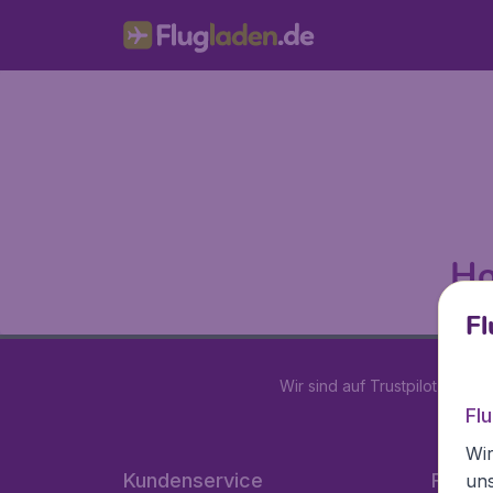
Ho
Fl
Wir sind auf Trustpilot mit
4.2
Fl
Wir
Kundenservice
Flugla
un