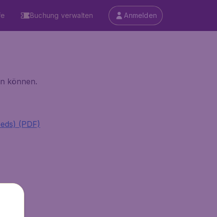
fe
Buchung verwalten
Anmelden
den können.
beds) (PDF)