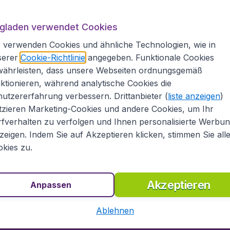
ice (PDF)
ugladen verwendet Cookies
ge (Hopper)
 verwenden Cookies und ähnliche Technologien, wie in
garantie (PDF)
serer
Cookie-Richtlinie
angegeben. Funktionale Cookies
r
Serviceteam
gern zur Verfügung.
währleisten, dass unsere Webseiten ordnungsgemäß
ktionieren, während analytische Cookies die
utzererfahrung verbessern. Drittanbieter (
liste anzeigen
)
tzieren Marketing-Cookies und andere Cookies, um Ihr
 von 5
bewertet
Auf Basis vo
fverhalten zu verfolgen und Ihnen personalisierte Werbu
zeigen. Indem Sie auf Akzeptieren klicken, stimmen Sie all
kies zu.
den.de
Internationale Webseiten
ugladen.de
CheapTickets.nl
Akzeptieren
Anpassen
he Informationen
CheapTickets.be
um
BudgetAir.fr
Ablehnen
programm
BudgetAir.es