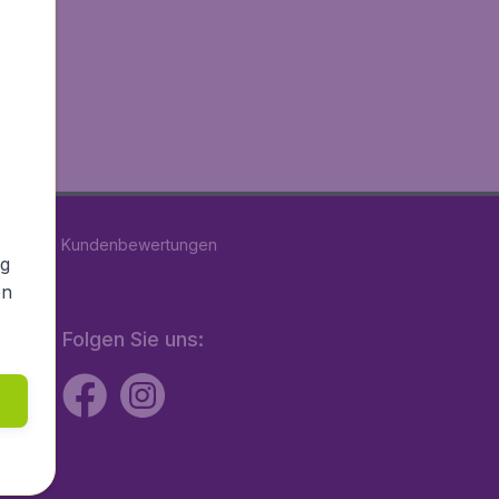
n
39166
Kundenbewertungen
ng
en
Folgen Sie uns: