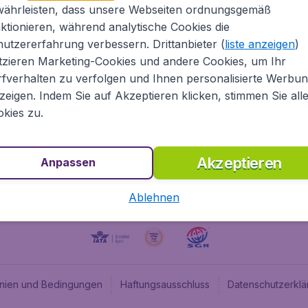
währleisten, dass unsere Webseiten ordnungsgemäß
ugladen.de
CheapTickets.nl
ktionieren, während analytische Cookies die
he Informationen
CheapTickets.be
utzererfahrung verbessern. Drittanbieter (
liste anzeigen
)
um
BudgetAir.fr
tzieren Marketing-Cookies und andere Cookies, um Ihr
fverhalten zu verfolgen und Ihnen personalisierte Werbu
programm
BudgetAir.es
zeigen. Indem Sie auf Akzeptieren klicken, stimmen Sie all
angebote
BudgetAir.it
kies zu.
BudgetAir.co.uk
Akzeptieren
Anpassen
Ablehnen
linien und Bedingungen
Haftungsausschluss
Datenschutzerklä