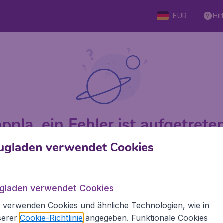
EUR
Hil
ppla, ein Fehler ist aufgetreten 
ugladen verwendet Cookies
 von 5
bewertet
Auf Basis v
ugladen verwendet Cookies
 verwenden Cookies und ähnliche Technologien, wie in
den.de
Internationale Webseiten
serer
Cookie-Richtlinie
angegeben. Funktionale Cookies