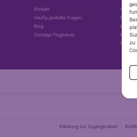
ge
Kontakt
Über Fl
fun
Häufig gestellte Fragen
Rechtlic
Ben
Blog
Impress
pla
Sur
Günstige Flugtickets
Partner
zu 
Stellen
Coo
Erklärung zur Zugänglichkeit
Richt