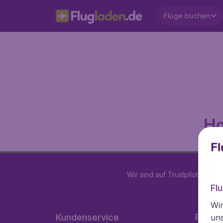
Flüge buchen
Ho
Fl
Wir sind auf Trustpilot mit
4.2
Fl
Wir
Kundenservice
Flugla
un