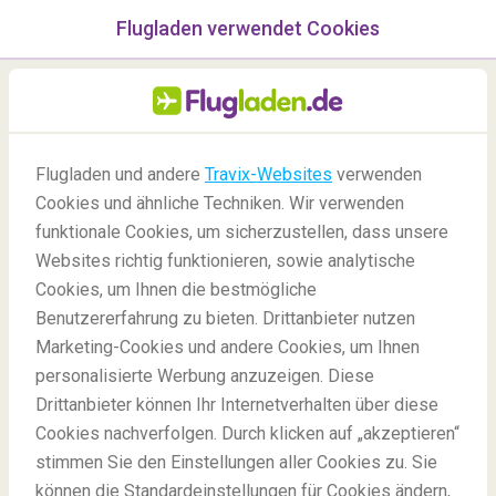
Flugladen verwendet Cookies
Menü
/Blog
Flugladen und andere
Travix-Websites
verwenden
Wie viele Tage braucht man
Cookies und ähnliche Techniken. Wir verwenden
funktionale Cookies, um sicherzustellen, dass unsere
für das Reiseziel Brüssel?
Websites richtig funktionieren, sowie analytische
Cookies, um Ihnen die bestmögliche
Benutzererfahrung zu bieten. Drittanbieter nutzen
Marketing-Cookies und andere Cookies, um Ihnen
personalisierte Werbung anzuzeigen. Diese
Drittanbieter können Ihr Internetverhalten über diese
Cookies nachverfolgen. Durch klicken auf „akzeptieren“
stimmen Sie den Einstellungen aller Cookies zu. Sie
Blog
Reiseziele
Wie viele Tage braucht man für Brüssel
können die Standardeinstellungen für Cookies ändern,