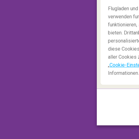
Flugladen und
verwenden fun
funktionieren
bieten. Dritt
personalisiert
diese Cookies
aller Cookies 
„
Cookie-Einst
Informationen.
18/07/2023
Spaß
Urlaub mit ChatGPT planen? So
geht's!
Mehr anzeigen