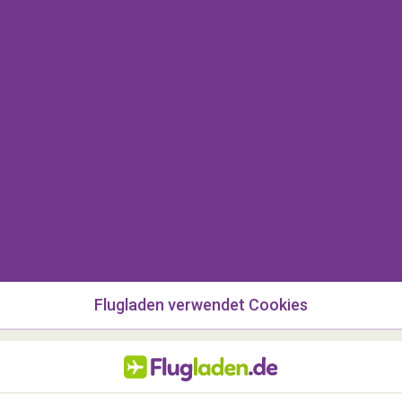
Mehr anzeigen
Flugladen verwendet Cookies
Spaß
S
Welche sind die längsten Flüge der
W
Welt?
F