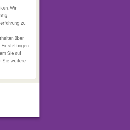
Mehr anzeigen
ken. Wir
htig
rerfahrung zu
rhalten über
 Einstellungen
dem Sie auf
n Sie weitere
6/10/2022
,
paß
Reiseziele
er perfekte Städtetrip für Ihr
ternzeichen
Mehr anzeigen