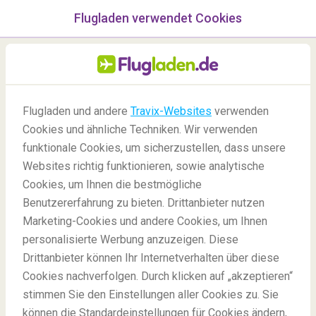
Flugladen verwendet Cookies
Menü
/Blog
Flugladen und andere
Travix-Websites
verwenden
Wie viel Geld braucht man
Cookies und ähnliche Techniken. Wir verwenden
für eine Woche Dubai
funktionale Cookies, um sicherzustellen, dass unsere
Websites richtig funktionieren, sowie analytische
-
Von
Johanna
Cookies, um Ihnen die bestmögliche
Benutzererfahrung zu bieten. Drittanbieter nutzen
Marketing-Cookies und andere Cookies, um Ihnen
personalisierte Werbung anzuzeigen. Diese
Drittanbieter können Ihr Internetverhalten über diese
Cookies nachverfolgen. Durch klicken auf „akzeptieren“
stimmen Sie den Einstellungen aller Cookies zu. Sie
Blog
Reiseziele
Wie viel Geld braucht man für Dubai
können die Standardeinstellungen für Cookies ändern,