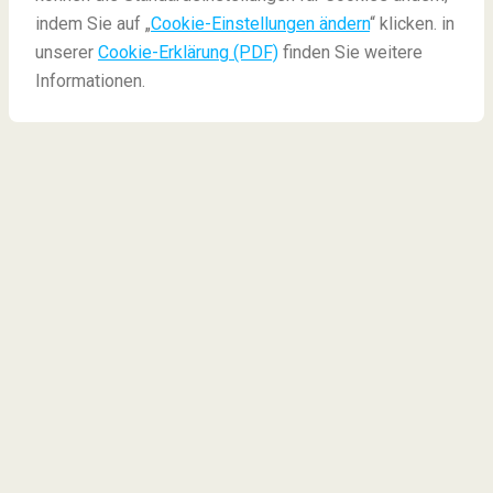
indem Sie auf „
Cookie-Einstellungen ändern
“ klicken. in
Blog
Insidertipps
Flüge bis zu 3 Stunden
unserer
Cookie-Erklärung (PDF)
finden Sie weitere
Informationen.
Flüge bis zu 3 Stunden
Wir alle kennen es: Die Reiselust, die einen plötzlich
packt und dazu verleitet, einen Kurzurlaub zu buchen.
Um möglichst wenig Zeit im Flugzeug zu verbringen,
aber dennoch einen besonderen Urlaub mit
Sonnenschein zu erleben, sehen Sie hier einige
Reiseziele, die Sie in unter 3 Stunden Flug erreichen.
Sie möchten lieber
nur 2 Stunden fliegen
? Dann sind
dies die
optimalen Urlaubsorte
für Sie.
Reiseziele mit unter 3 Stunden
Flugentfernung