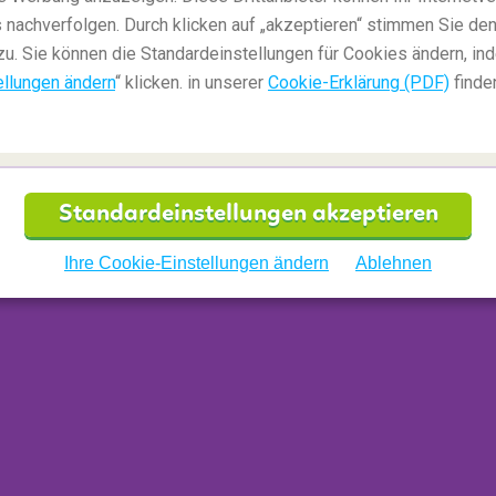
e Links oder Anhänge
: Phishing-E-Mails enthalten
 nachverfolgen. Durch klicken auf „akzeptieren“ stimmen Sie den
ie angeklickt werden, Schadprogramme auf Ihrem
zu. Sie können die Standardeinstellungen für Cookies ändern, in
ine gefälschte Website leiten, auf der Sie
ellungen ändern
“ klicken. in unserer
Cookie-Erklärung (PDF)
finde
n, persönliche Daten anzugeben. Bewegen Sie den
u sehen, bevor Sie darauf klicken, und seien Sie
 Sie nicht erwartet haben.
m Branding
: Phishing-E-Mails weisen oft
Standardeinstellungen akzeptieren
B. Logos, die sich leicht von unserem Logo
hlechter Qualität. Wenn Sie Unstimmigkeiten
Ihre Cookie-Einstellungen ändern
Ablehnen
ür sein, dass die E-Mail nicht legitim ist.