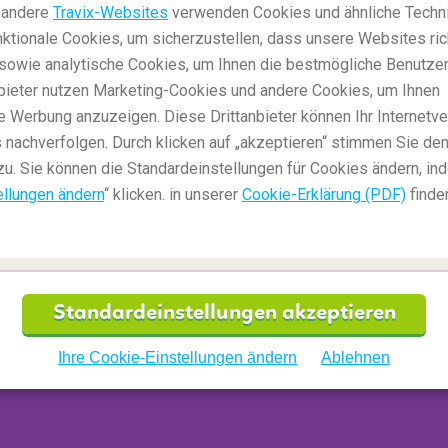
 andere
Travix-Websites
verwenden Cookies und ähnliche Techni
ktionale Cookies, um sicherzustellen, dass unsere Websites ric
, sowie analytische Cookies, um Ihnen die bestmögliche Benutze
anbieter nutzen Marketing-Cookies und andere Cookies, um Ihnen
e Werbung anzuzeigen. Diese Drittanbieter können Ihr Internetve
 nachverfolgen. Durch klicken auf „akzeptieren“ stimmen Sie den
zu. Sie können die Standardeinstellungen für Cookies ändern, in
ellungen ändern
“ klicken. in unserer
Cookie-Erklärung (PDF)
finde
nen via Chat von
09:00 bis 17:00 Uhr
zur
s ist als deutschsprachiger Chatpartner 24
Standardeinstellungen akzeptieren
Änderungen und Erstattungen
Ihre Cookie-Einstellungen ändern
Ablehnen
n? Für Fragen zu: