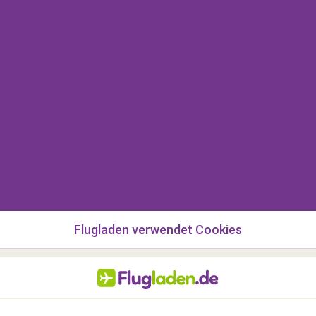
 Chatbot wird Sie dann unverzüglich an einen
eiter weiterleiten
.
schnitt "Mein Konto" (
Häufig gestellte Fragen
)
ier immer kurz nach, ob Ihre Frage schon geklärt
Flugladen verwendet Cookies