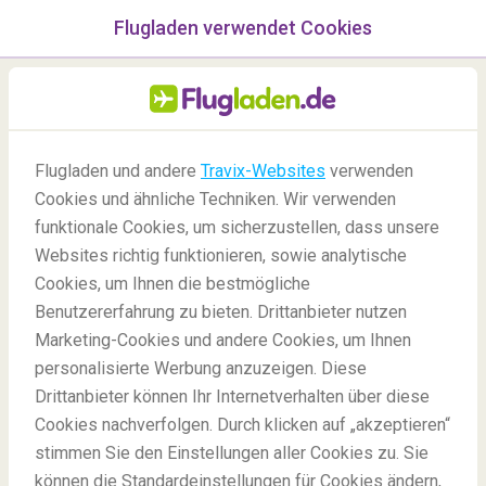
Flugladen verwendet Cookies
Menü
/Blog
Flugladen und andere
Travix-Websites
verwenden
Parken am Münchner
Cookies und ähnliche Techniken. Wir verwenden
Flughafen
funktionale Cookies, um sicherzustellen, dass unsere
Websites richtig funktionieren, sowie analytische
14/12/2022
-
Von
Jonah
Cookies, um Ihnen die bestmögliche
Benutzererfahrung zu bieten. Drittanbieter nutzen
Marketing-Cookies und andere Cookies, um Ihnen
personalisierte Werbung anzuzeigen. Diese
Drittanbieter können Ihr Internetverhalten über diese
Cookies nachverfolgen. Durch klicken auf „akzeptieren“
stimmen Sie den Einstellungen aller Cookies zu. Sie
Blog
Insidertipps
Parken Flughafen Muenchen Tipps
können die Standardeinstellungen für Cookies ändern,