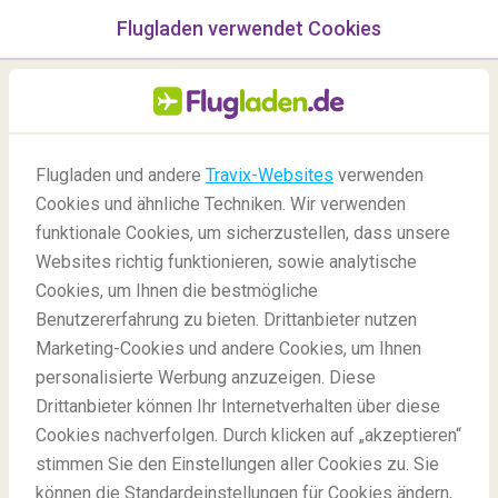
Flugladen verwendet Cookies
Menü
/Blog
Flugladen und andere
Travix-Websites
verwenden
Das perfekte Reiseziel für
Cookies und ähnliche Techniken. Wir verwenden
Ihr Sternzeichen
funktionale Cookies, um sicherzustellen, dass unsere
Websites richtig funktionieren, sowie analytische
18/09/2022
-
Von
Marie
Cookies, um Ihnen die bestmögliche
Benutzererfahrung zu bieten. Drittanbieter nutzen
Marketing-Cookies und andere Cookies, um Ihnen
personalisierte Werbung anzuzeigen. Diese
Drittanbieter können Ihr Internetverhalten über diese
Cookies nachverfolgen. Durch klicken auf „akzeptieren“
stimmen Sie den Einstellungen aller Cookies zu. Sie
Blog
Spaß
Perfekte Reiseziele für Ihr Sternzeichen
können die Standardeinstellungen für Cookies ändern,