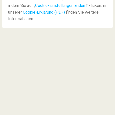
Die besten Roadtrips durch Nord-Amerika
indem Sie auf „
Cookie-Einstellungen ändern
“ klicken. in
unserer
Cookie-Erklärung (PDF)
finden Sie weitere
Informationen.
Roadtrips durch Nord-
Amerika
Das Beste an Roadtrips ist die
ultimative Freiheit
,
die man während einer solchen Reise spürt. Sie
halten an, wann und wo Sie wollen, um ein Foto zu
machen oder die Gegend zu erkunden und fahren wo
auch immer es Sie hintreibt.
Spüren Sie den Wind der weiten Strassen Amerikas
auf der Haut und in den Haaren: Wir haben für Sie
vier
wunderschöne Routen
durch Nordamerika
zusammengestellt. Wählen Sie selbst, wie Sie Ihre
Nächte verbringen möchten. Nehmen Sie ein Zelt mit,