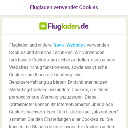
Flugladen verwendet Cookies
Menü
/Blog
Flugladen und andere
Travix-Websites
verwenden
Cookies und ähnliche Techniken. Wir verwenden
04/11/2020
-
Von
Melt
funktionale Cookies, um sicherzustellen, dass unsere
Websites richtig funktionieren, sowie analytische
Cookies, um Ihnen die bestmögliche
Benutzererfahrung zu bieten. Drittanbieter nutzen
Marketing-Cookies und andere Cookies, um Ihnen
personalisierte Werbung anzuzeigen. Diese
Drittanbieter können Ihr Internetverhalten über diese
Vier atemberaubende Roadtrips durch Nord-Amerika
Cookies nachverfolgen. Durch klicken auf „akzeptieren“
stimmen Sie den Einstellungen aller Cookies zu. Sie
können die Standardeinstellungen für Cookies ändern,
Blog
Reiseziele