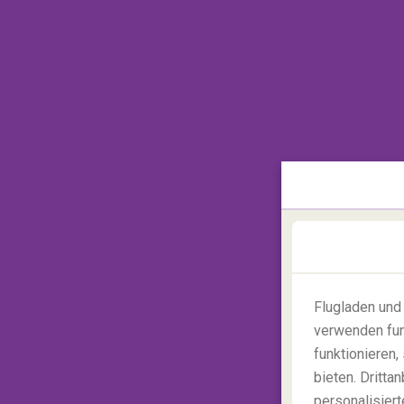
2. Phuket
Wollten Sie schon immer mal auf die Jam
Bucht von Phang Nga
war ein Drehort für
unglaublich schön. Aber, in Phuket gibt es
Flugladen und
Nachtleben suchen, fahren Sie zur Bangla R
verwenden fun
Wenn Sie nach dem Paradies suchen, mus
funktionieren
türkisfarbene Wasser ist perfekt zum Schn
bieten. Dritt
vergessen für die Erforschung von Höhlen
personalisiert