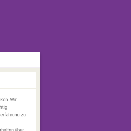
ken. Wir
htig
rerfahrung zu
rhalten über