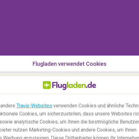
Flugladen verwendet Cookies
es-Bond-Insel? Die absolut atemberaubende
 "Der Mann mit dem goldenen Colt" und ist einfach
 noch mehr zu tun! Wenn Sie das verrückte
 andere
Travix-Websites
verwenden Cookies und ähnliche Techni
oad, wo alles möglich ist.
ktionale Cookies, um sicherzustellen, dass unsere Websites ric
s es die Insel
Phi Phi
sein. Das klare,
, sowie analytische Cookies, um Ihnen die bestmögliche Benutze
orcheln, Tauchen, für Bootsausflüge und nicht zu
anbieter nutzen Marketing-Cookies und andere Cookies, um Ihnen
 und auch einfach entspanntes sonnen am Strand.
e Werbung anzuzeigen. Diese Drittanbieter können Ihr Internetve