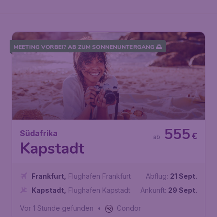
MEETING VORBEI? AB ZUM SONNENUNTERGANG 🌅
555
Südafrika
€
ab
Kapstadt
Frankfurt
,
Flughafen Frankfurt
Abflug:
21 Sept.
Kapstadt
,
Flughafen Kapstadt
Ankunft:
29 Sept.
Vor 1 Stunde gefunden
•
Condor