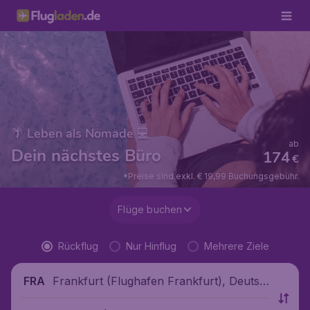
🌴 Leben als Nomade 💻
ab
Dein nächstes Büro
174
€
*Preise sind exkl. € 19,99 Buchungsgebühr.
Flüge buchen
Rückflug
Nur Hinflug
Mehrere Ziele
Frankfurt (Flughafen Frankfurt), Deutsc
FRA
hland