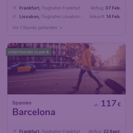
Frankfurt
,
Flughafen Frankfurt
Abflug:
07 Feb.
Lissabon
,
Flughafen Lissabon-
Ankunft:
14 Feb.
Portela
Vor 1 Stunde gefunden
•
STÄDTISCHES FLAIR ☕
117
Spanien
€
ab
Barcelona
Frankfurt
,
Flughafen Frankfurt
Abflug:
22 Sept.