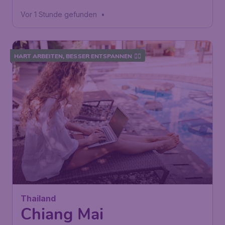
Vor 1 Stunde gefunden
•
HART ARBEITEN, BESSER ENTSPANNEN 🧘‍♂️
513
Thailand
€
ab
Chiang Mai
Frankfurt
,
Flughafen Frankfurt
Abflug:
14 Nov.
Bangkok
,
Flughafen Bangkok-
Ankunft:
24 Nov.
Suvarnabhumi
Vor 1 Stunde gefunden
•
Royal Jordanian