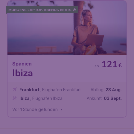
MORGENS LAPTOP. ABENDS BEATS 🎶
121
Spanien
€
ab
Ibiza
Frankfurt
,
Flughafen Frankfurt
Abflug:
23 Aug.
Ibiza
,
Flughafen Ibiza
Ankunft:
03 Sept.
Vor 1 Stunde gefunden
•