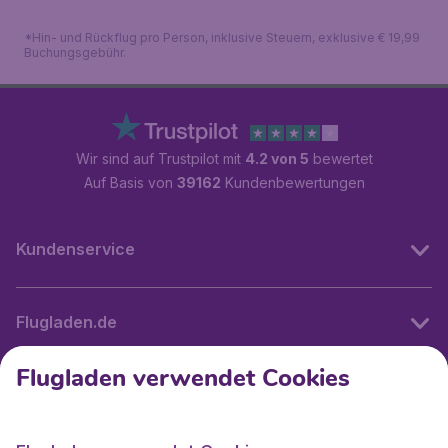
*Hin- und Rückflug pro Person, inklusive Steuern, exklusive € 19,99
Buchungsgebühr.
Wir sind auf Trustpilot mit
4.2 von 5
bewertet
Auf Basis von
39162
Kundenbewertungen
Kundenservice
Flugladen.de
Flugladen verwendet Cookies
Internationale Webseiten