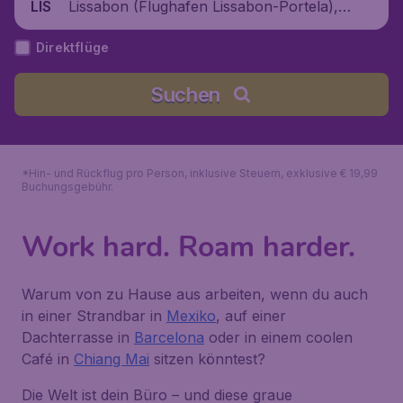
Lissabon (Flughafen Lissabon-Portela),
LIS
Portugal
Direktflüge
Suchen
*Hin- und Rückflug pro Person, inklusive Steuern, exklusive € 19,99
Buchungsgebühr.
Work hard. Roam harder.
Warum von zu Hause aus arbeiten, wenn du auch
in einer Strandbar in
Mexiko
, auf einer
Dachterrasse in
Barcelona
oder in einem coolen
Café in
Chiang Mai
sitzen könntest?
Die Welt ist dein Büro – und diese graue