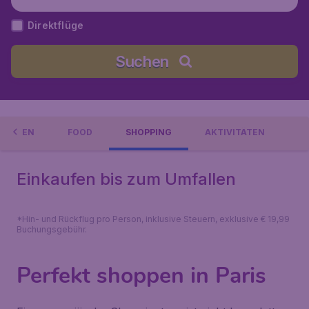
Direktflüge
Suchen
ACHTEN
FOOD
SHOPPING
AKTIVITÄTEN
Einkaufen bis zum Umfallen
*Hin- und Rückflug pro Person, inklusive Steuern, exklusive € 19,99
Buchungsgebühr.
Perfekt shoppen in Paris