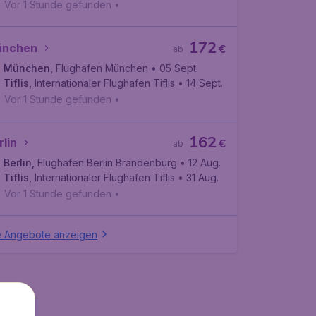
Vor 1 Stunde gefunden
•
172
nchen
€
ab
München
,
Flughafen München
• 05 Sept.
Tiflis
,
Internationaler Flughafen Tiflis
• 14 Sept.
Vor 1 Stunde gefunden
•
162
rlin
€
ab
Berlin
,
Flughafen Berlin Brandenburg
• 12 Aug.
Tiflis
,
Internationaler Flughafen Tiflis
• 31 Aug.
Vor 1 Stunde gefunden
•
e Angebote anzeigen