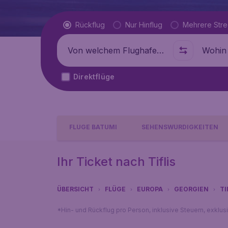
Flugtyp
Rückflug
Nur Hinflug
Mehrere Str
Abflug von
Wohin
Direktflüge
FLÜGE BATUMI
SEHENSWÜRDIGKEITEN
Ihr Ticket nach Tiflis
ÜBERSICHT
FLÜGE
EUROPA
GEORGIEN
TI
*Hin- und Rückflug pro Person, inklusive Steuern, exklu