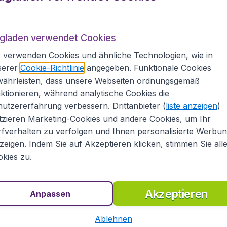
em direkt als Spende an den
Caucasus Nature Fund
.
Sie also auch Naturschutzprojekte in der
ugladen verwendet Cookies
ckenen Brücke
 verwenden Cookies und ähnliche Technologien, wie in
serer
Cookie-Richtlinie
angegeben. Funktionale Cookies
nen Brücke
ist vor allem für Touristen interessant.
währleisten, dass unsere Webseiten ordnungsgemäß
nd den angrenzenden Park. Hier findet sich alles,
ktionieren, während analytische Cookies die
 um Tiflis produziert wird. Besonders begehrt
utzererfahrung verbessern. Drittanbieter (
liste anzeigen
)
ndwerk, die man hier bekommen kann, wie etwa ein
tzieren Marketing-Cookies und andere Cookies, um Ihr
rgien ist es übrigens üblich, vor dem Kauf über
fverhalten zu verfolgen und Ihnen personalisierte Werbu
lungen ist es aber ratsam, einen Georgier als
zeigen. Indem Sie auf Akzeptieren klicken, stimmen Sie all
 einen Aufschlag zahlen.
kies zu.
Akzeptieren
Anpassen
t shoppen möchte, kann in Tiflis zwischen vielen
as größte im gesamten Südkaukasus. Einheimische
Ablehnen