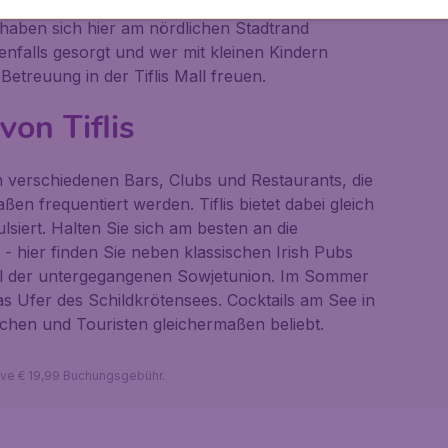
es, was das Herz begehrt. Viele namhafte
aben sich hier am nördlichen Stadtrand
benfalls gesorgt und wer mit kleinen Kindern
e Betreuung in der
Tiflis Mall
freuen.
von Tiflis
an verschiedenen Bars, Clubs und Restaurants, die
n frequentiert werden. Tiflis bietet dabei gleich
lsiert. Halten Sie sich am besten an die
 hier finden Sie neben klassischen Irish Pubs
il der untergegangenen Sowjetunion. Im Sommer
das Ufer des Schildkrötensees. Cocktails am See in
chen und Touristen gleichermaßen beliebt.
sive € 19,99 Buchungsgebühr.