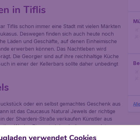
 in Tiflis
Mü
r Tiflis schon immer eine Stadt mit vielen Märkten
ukasus. Deswegen finden sich auch heute noch
ische Läden und Geschäfte, auf denen Einheimische
ände erwerben können. Das Nachtleben wird
ägt. Die Georgier sind auf ihre reichhaltige Küche
Be
uch in einer der Kellerbars sollte daher unbedingt
ls
muckstück oder ein selbst gemachtes Geschenk aus
All
dann ist das
Caucasus Natural Jewels
der richtige
 in der Shardeni-Straße verkaufen Künstler aus
s ihre Werke. Diese sind durch die verwendeten
hentischste, was Sie in Tiflis erwerben können.
ugladen verwendet Cookies