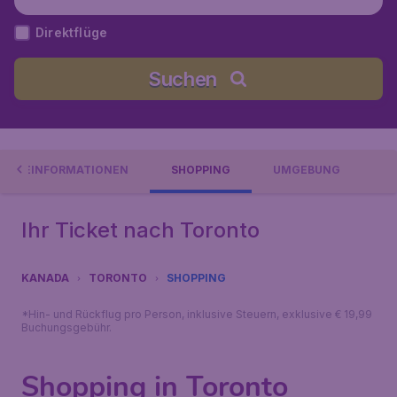
Direktflüge
Suchen
REISEINFORMATIONEN
SHOPPING
UMGEBUNG
Ihr Ticket nach Toronto
KANADA
TORONTO
SHOPPING
*Hin- und Rückflug pro Person, inklusive Steuern, exklusive € 19,99
Buchungsgebühr.
Shopping in Toronto