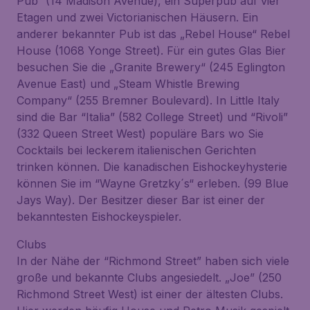
Pub“ (14 Madison Avenue), ein Superpub auf vier
Etagen und zwei Victorianischen Häusern. Ein
anderer bekannter Pub ist das „Rebel House“ Rebel
House (1068 Yonge Street). Für ein gutes Glas Bier
besuchen Sie die „Granite Brewery“ (245 Eglington
Avenue East) und „Steam Whistle Brewing
Company“ (255 Bremner Boulevard). In Little Italy
sind die Bar “Italia” (582 College Street) und “Rivoli”
(332 Queen Street West) populäre Bars wo Sie
Cocktails bei leckerem italienischen Gerichten
trinken können. Die kanadischen Eishockeyhysterie
können Sie im “Wayne Gretzky´s“ erleben. (99 Blue
Jays Way). Der Besitzer dieser Bar ist einer der
bekanntesten Eishockeyspieler.
Clubs
In der Nähe der “Richmond Street” haben sich viele
große und bekannte Clubs angesiedelt. „Joe” (250
Richmond Street West) ist einer der ältesten Clubs.