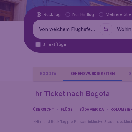
Flugtyp
Rückflug
Nur Hinflug
Mehrere Str
Abflug von
Wohin
Direktflüge
BOGOTA
SEHENSWÜRDIGKEITEN
S
Ihr Ticket nach Bogota
ÜBERSICHT
FLÜGE
SÜDAMERIKA
KOLUMBIE
*Hin- und Rückflug pro Person, inklusive Steuern, exklu