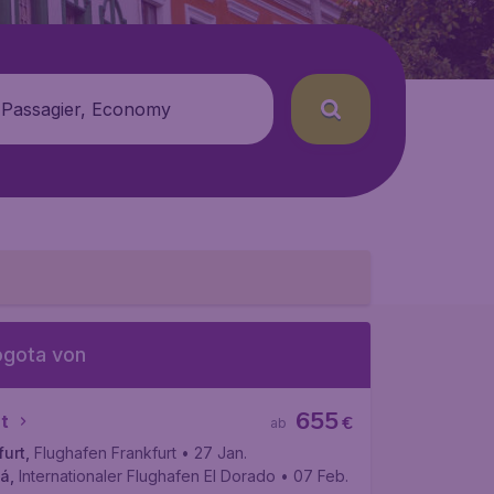
 Passagier, Economy
ogota von
655
t
€
ab
furt
,
Flughafen Frankfurt
• 27 Jan.
tá
,
Internationaler Flughafen EI Dorado
• 07 Feb.