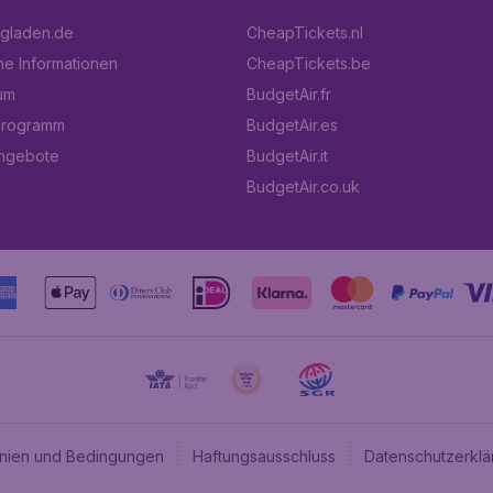
ugladen.de
CheapTickets.nl
he Informationen
CheapTickets.be
um
BudgetAir.fr
programm
BudgetAir.es
angebote
BudgetAir.it
BudgetAir.co.uk
linien und Bedingungen
Haftungsausschluss
Datenschutzerklä