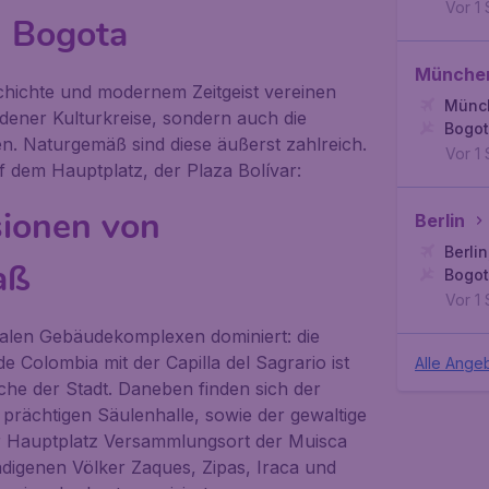
Vor 1
n Bogota
Münche
chichte und modernem Zeitgeist vereinen
Münc
dener Kulturkreise, sondern auch die
Bogo
n. Naturgemäß sind diese äußerst zahlreich.
Vor 1
f dem Hauptplatz, der
Plaza Bolívar
:
sionen von
Berlin
Berlin
aß
Bogo
Vor 1
talen Gebäudekomplexen dominiert: die
 de Colombia
mit der
Capilla del Sagrario
ist
Alle Ange
che der Stadt. Daneben finden sich der
 prächtigen Säulenhalle, sowie der gewaltige
der Hauptplatz Versammlungsort der
Muisca
ndigenen Völker Zaques, Zipas, Iraca und