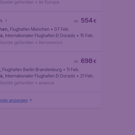
 Stunde gefunden
•
Air Europa
554
n
€
ab
hen
,
Flughafen München
• 07 Feb.
tá
,
Internationaler Flughafen EI Dorado
• 15 Feb.
 Stunde gefunden
•
Aeromexico
698
€
ab
,
Flughafen Berlin Brandenburg
• 11 Feb.
tá
,
Internationaler Flughafen EI Dorado
• 21 Feb.
 Stunde gefunden
•
avianca
bote anzeigen