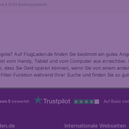
sive € 19,99 Buchungsgebühr.
ota? Auf FlugLaden.de finden Sie bestimmt ein gutes Ange
 ist vom Handy, Tablet und vom Computer aus erreichbar. 
n, dass Sie Geld sparen können, wenn Sie von einem ande
Filter-Funktion während Ihrer Suche und finden Sie so gu
 von 5
bewertet
Auf Basis vo
den.de
Internationale Webseiten