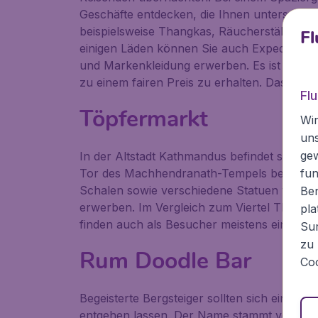
Geschäfte entdecken, die Ihnen unterschiedl
beispielsweise
Thangkas
, Räucherstäbchen 
Fl
einigen Läden können Sie auch Expeditions
und Markenkleidung erwerben. Es ist auf j
zu einem fairen Preis zu erhalten. Das gehör
Fl
Töpfermarkt
Wir
un
ge
In der Altstadt Kathmandus befindet sich ei
Tor des
Machhendranath-Tempels
befindet.
fun
Schalen sowie verschiedene Statuen von hin
Ben
erwerben. Im Vergleich zum Viertel Thamel s
pla
finden auch als Besucher meistens ein lokal
Sur
zu 
Rum Doodle Bar
Coo
Begeisterte Bergsteiger sollten sich einen B
entgehen lassen. Der Name stammt von dem