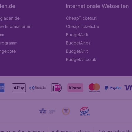
den.de
Internationale Webseiten
ugladen.de
CheapTickets.nl
he Informationen
CheapTickets.be
um
BudgetAir.fr
programm
BudgetAir.es
angebote
BudgetAir.it
BudgetAir.co.uk
linien und Bedingungen
Haftungsausschluss
Datenschutzerklä