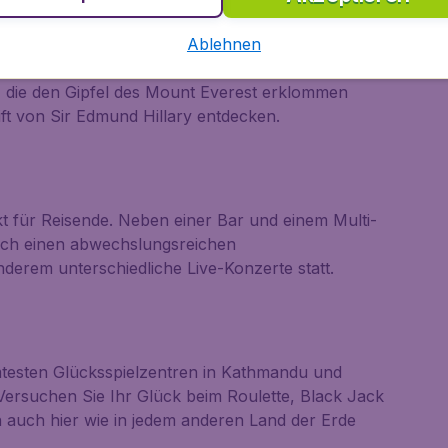
xpeditionen. Auch heute noch ist das Restaurant
hrern und anderen Reisenden, die gerne eine Bar mit
Ablehnen
iebt. Hinter der Bar finden sich Holzkisten mit
, die den Gipfel des Mount Everest erklommen
ft von Sir Edmund Hillary entdecken.
kt für Reisende. Neben einer Bar und einem Multi-
auch einen abwechslungsreichen
nderem unterschiedliche Live-Konzerte statt.
testen Glücksspielzentren in Kathmandu und
. Versuchen Sie Ihr Glück beim Roulette, Black Jack
n auch hier wie in jedem anderen Land der Erde