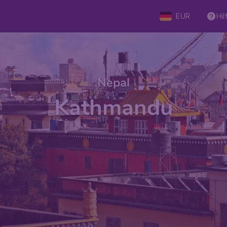
EUR
Hil
Nepal
Kathmandu