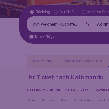
Flugtyp
Rückflug
Nur Hinflug
Mehrere Str
Abflug von
Wohin
Direktflüge
KATHMANDU
SEHENSWÜRDIGKEITEN
Ihr Ticket nach Kathmandu
ÜBERSICHT
FLÜGE
ASIEN
NEPAL
KATHM
*Hin- und Rückflug pro Person, inklusive Steuern, exklu