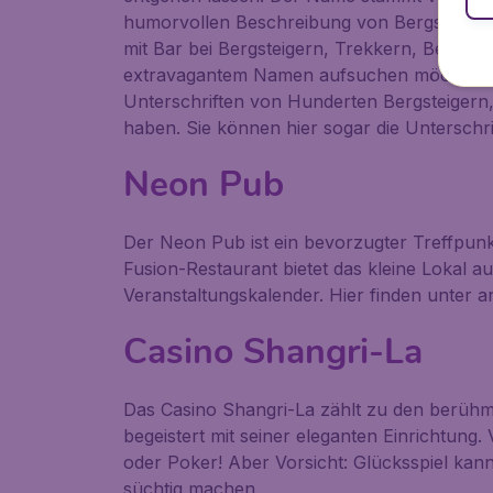
humorvollen Beschreibung von Bergsteigere
mit Bar bei Bergsteigern, Trekkern, Bergfü
extravagantem Namen aufsuchen möchten, bel
Unterschriften von Hunderten Bergsteigern
haben. Sie können hier sogar die Unterschri
Neon Pub
Der
Neon Pub
ist ein bevorzugter Treffpun
Fusion-Restaurant bietet das kleine Lokal 
Veranstaltungskalender. Hier finden unter a
Casino Shangri-La
Das Casino
Shangri-La
zählt zu den berühm
begeistert mit seiner eleganten Einrichtung
oder Poker! Aber Vorsicht: Glücksspiel kan
süchtig machen.