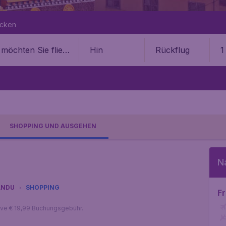
ecken
Hin
Rückflug
1
SHOPPING UND AUSGEHEN
N
ANDU
SHOPPING
Fr
sive € 19,99 Buchungsgebühr.