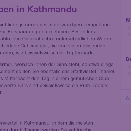
ben in Kathmandu
M
ichtigungstouren der altehrwürdigen Tempel und
 zur Entspannung unternehmen. Besonders
zahlreiche Geschäfte ihre unterschiedlichen Waren
schiedene Geheimtipps, die von vielen Reisenden
erden, wie beispielsweise der Töpfermarkt.
Be
mer, wonach ihnen der Sinn steht, so etwa einige
ement sollten Sie ebenfalls das Stadtviertel Thamel
s Mitternacht den Tag in einem gemütlichen Club
swerte Bars sind beispielsweise die
Rum Doodle
b
.
Al
nviertel in Kathmandu, in dem die meisten
gang durch Thamel werden Sie zahlreiche