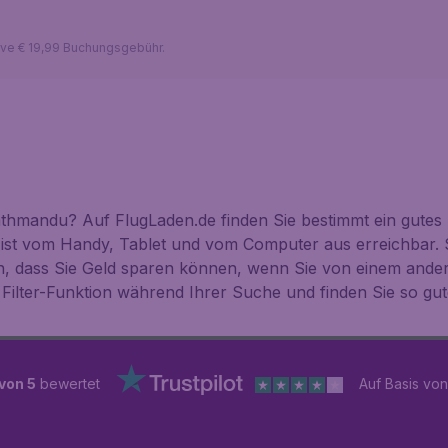
sive € 19,99 Buchungsgebühr.
thmandu? Auf FlugLaden.de finden Sie bestimmt ein gutes 
 ist vom Handy, Tablet und vom Computer aus erreichbar. 
n, dass Sie Geld sparen können, wenn Sie von einem ande
 Filter-Funktion während Ihrer Suche und finden Sie so g
 von 5
bewertet
Auf Basis vo