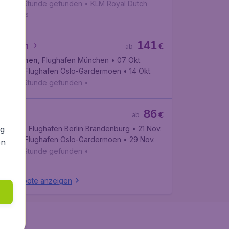
Vor 1 Stunde gefunden
•
KLM Royal Dutch
Airlines
141
ünchen
€
ab
München
,
Flughafen München
• 07 Okt.
Oslo
,
Flughafen Oslo-Gardermoen
• 14 Okt.
Vor 1 Stunde gefunden
•
86
rlin
€
ab
ng
Berlin
,
Flughafen Berlin Brandenburg
• 21 Nov.
Oslo
,
Flughafen Oslo-Gardermoen
• 29 Nov.
en
Vor 1 Stunde gefunden
•
le Angebote anzeigen