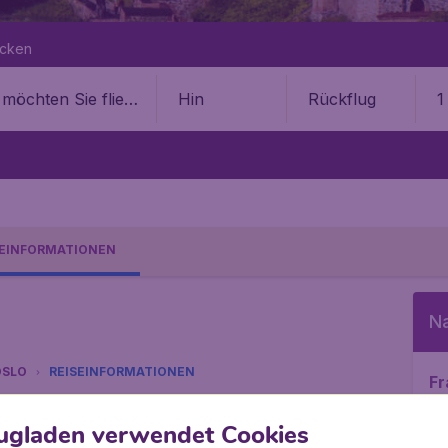
ecken
Hin
Rückflug
1
SEINFORMATIONEN
N
OSLO
REISEINFORMATIONEN
Fr
sive € 19,99 Buchungsgebühr.
ugladen verwendet Cookies