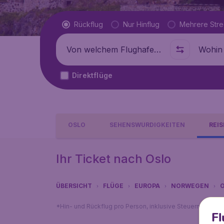
Flugtyp
Rückflug
Nur Hinflug
Mehrere Str
Abflug von
Wohin
Direktflüge
OSLO
SEHENSWÜRDIGKEITEN
REI
Ihr Ticket nach Oslo
ÜBERSICHT
FLÜGE
EUROPA
NORWEGEN
*Hin- und Rückflug pro Person, inklusive Steuern, exklu
Fl