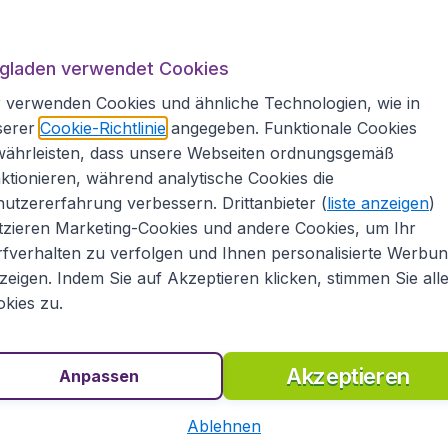
er Oslo
ugladen verwendet Cookies
mit durchschnittlich 20°C, in den Wintermonaten
M
 verwenden Cookies und ähnliche Technologien, wie in
serer
Cookie-Richtlinie
angegeben. Funktionale Cookies
währleisten, dass unsere Webseiten ordnungsgemäß
egische Krone.
ktionieren, während analytische Cookies die
utzererfahrung verbessern. Drittanbieter (
liste anzeigen
)
.
Be
tzieren Marketing-Cookies und andere Cookies, um Ihr
 Reisedokumente:
Bitte informieren Sie sich über
fverhalten zu verfolgen und Ihnen personalisierte Werbu
 bei der betreffenden Landesvertretung.
zeigen. Indem Sie auf Akzeptieren klicken, stimmen Sie all
kies zu.
sive € 19,99 Buchungsgebühr.
Al
Akzeptieren
Anpassen
Ablehnen