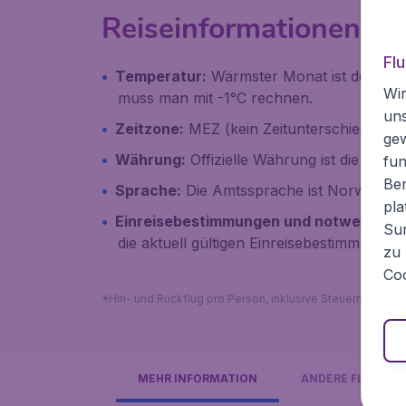
Reiseinformationen üb
Fl
Temperatur:
Wärmster Monat ist der Juli 
Wir
muss man mit -1°C rechnen.
un
Zeitzone:
MEZ (kein Zeitunterschied).
ge
Währung:
Offizielle Währung ist die Norw
fun
Ben
Sprache:
Die Amtssprache ist Norwegisch
pla
Einreisebestimmungen und notwendige
Sur
die aktuell gültigen Einreisebestimmungen
zu 
Coo
*Hin- und Rückflug pro Person, inklusive Steuern, exklu
MEHR INFORMATION
ANDERE FLÜGE