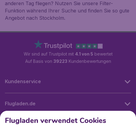
anderen Tag fliegen? Nutzen Sie unsere Filter-
Funktion während Ihrer Suche und finden Sie so gute
Angebot nach Stockholm.
Wir sind auf Trustpilot mit
4.1 von 5
bewertet
Auf Basis von
39223
Kundenbewertungen
Kundenservice
Flugladen.de
Flugladen verwendet Cookies
Internationale Webseiten