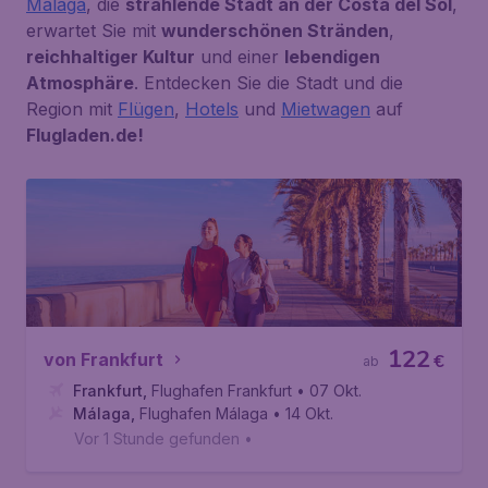
Malaga
, die
strahlende Stadt an der Costa del Sol
,
erwartet Sie mit
wunderschönen Stränden
,
reichhaltiger Kultur
und einer
lebendigen
Atmosphäre
. Entdecken Sie die Stadt und die
Region mit
Flügen
,
Hotels
und
Mietwagen
auf
Flugladen.de!
122
von Frankfurt
€
ab
Frankfurt
,
Flughafen Frankfurt
• 07 Okt.
Málaga
,
Flughafen Málaga
• 14 Okt.
Vor 1 Stunde gefunden
•