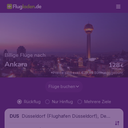
Billige Flüge nach
ab
Ankara
128
€
*Preise sind exkl. € 19,99 Buchungsgebühr.
Flüge buchen
Rückflug
Nur Hinflug
Mehrere Ziele
Düsseldorf (Flughafen Düsseldorf), Deut
DUS
schland