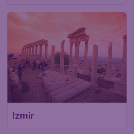
125
Izmir
€
ab
Düsseldorf
,
Flughafen
Abflug:
21 Sept.
Düsseldorf
Izmir
,
Flughafen Izmir-Adnan
Ankunft:
28 Sept.
Menderes
Vor 1 Stunde gefunden
•