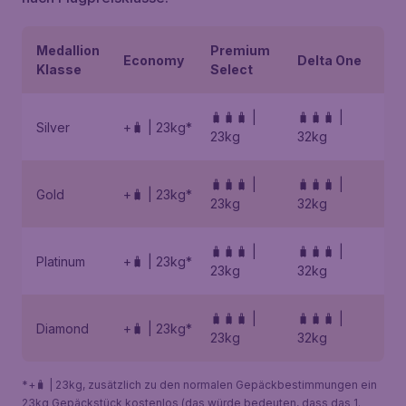
Medallion
Premium
Economy
Delta One
Klasse
Select
🧳🧳🧳 |
🧳🧳🧳 |
Silver
+🧳 | 23kg*
23kg
32kg
🧳🧳🧳 |
🧳🧳🧳 |
Gold
+🧳 | 23kg*
23kg
32kg
🧳🧳🧳 |
🧳🧳🧳 |
Platinum
+🧳 | 23kg*
23kg
32kg
🧳🧳🧳 |
🧳🧳🧳 |
Diamond
+🧳 | 23kg*
23kg
32kg
*+🧳 | 23kg, zusätzlich zu den normalen Gepäckbestimmungen ein
23kg Gepäckstück kostenlos (das würde bedeuten, dass das 1.