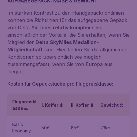
AUFGABEGEPÄCK: MAßE & GEWICHT
Im starken Kontrast zu den Handgepäckrichtlinien
können die Richtlinien für das aufgegebene Gepäck
von Delta Air Lines
relativ komplex
sein,
einschließlich der Vorteile, die Sie erhalten, wenn Sie
Mitglied der
Delta SkyMiles Medallion-
Mitgliedschaft
sind. Hier finden Sie die allgemeinen
Konditionen so übersichtlich wie möglich
zusammengefasst, wenn Sie von Europa aus
fliegen.
Kosten für Gepäckstücke pro Flugpreisklasse:
Flugpreiskl
I. Koffer 🧳
II. Koffer 🧳
Gewicht ⚖️
asse 🎫
Basic
50€
85€
23kg
Economy