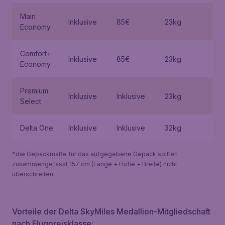
Main
Inklusive
85€
23kg
Economy
Comfort+
Inklusive
85€
23kg
Economy
Premium
Inklusive
Inklusive
23kg
Select
Delta One
Inklusive
Inklusive
32kg
*die Gepäckmaße für das aufgegebene Gepäck sollten
zusammengefasst 157 cm (Länge + Höhe + Breite) nicht
überschreiten
Vorteile der Delta SkyMiles Medallion-Mitgliedschaft
nach Flugpreisklasse: