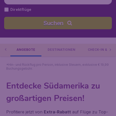
Direktflüge
Suchen
RIA
ANGEBOTE
DESTINATIONEN
CHECK-IN & GEP
*Hin- und Rückflug pro Person, inklusive Steuern, exklusive € 19,99
Buchungsgebühr.
Entdecke Südamerika zu
großartigen Preisen!
Profitiere jetzt von
Extra-Rabatt
auf Flüge zu Top-