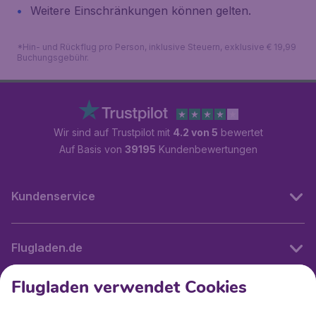
Weitere Einschränkungen können gelten.
*Hin- und Rückflug pro Person, inklusive Steuern, exklusive € 19,99
Buchungsgebühr.
Wir sind auf Trustpilot mit
4.2 von 5
bewertet
Auf Basis von
39195
Kundenbewertungen
Kundenservice
Flugladen.de
Flugladen verwendet Cookies
Internationale Webseiten