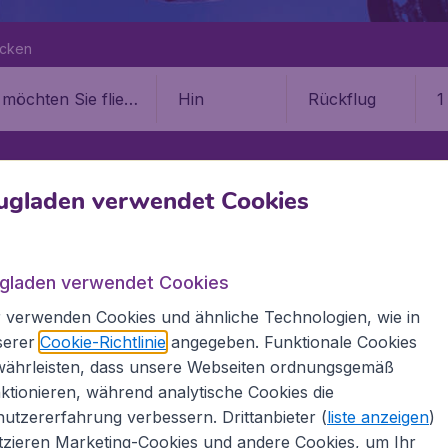
ecken
Hin
Rückflug
1
ugladen verwendet Cookies
ugladen verwendet Cookies
ways zu vielen Zielen
 verwenden Cookies und ähnliche Technologien, wie in
serer
Cookie-Richtlinie
angegeben. Funktionale Cookies
währleisten, dass unsere Webseiten ordnungsgemäß
RWAYS
ktionieren, während analytische Cookies die
sive € 19,99 Buchungsgebühr.
utzererfahrung verbessern. Drittanbieter (
liste anzeigen
)
tzieren Marketing-Cookies und andere Cookies, um Ihr