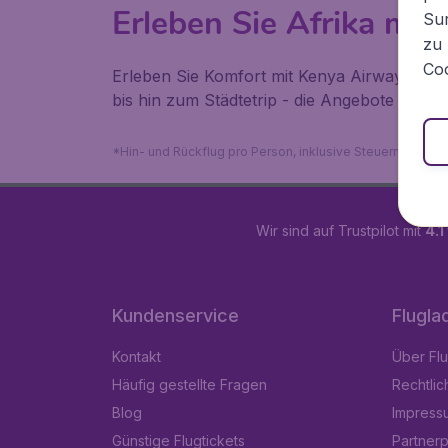
Erleben Sie Afrika mi
Sur
zu 
Coo
Erleben Sie Komfort mit Kenya Airways und
bis hin zum Städtetrip - die Angebote mit 
*Hin- und Rückflug pro Person, inklusive Steuern, exklu
Wir sind auf Trustpilot mit
4.1
Kundenservice
Flugla
Kontakt
Über Fl
Häufig gestellte Fragen
Rechtlic
Blog
Impress
Günstige Flugtickets
Partner