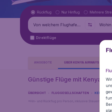
Flugtyp
Rückflug
Nur Hinflug
Mehrere Str
Abflug von
Wohin
Direktflüge
Fl
ANGEBOTE
ÜBER KENYA AIRWAYS
Fl
Günstige Flüge mit Kenya Air
Wir
un
ge
ÜBERSICHT
FLUGGESELLSCHAFTEN
KENYA AI
fun
*Hin- und Rückflug pro Person, inklusive Steuern, exklu
Ben
pla