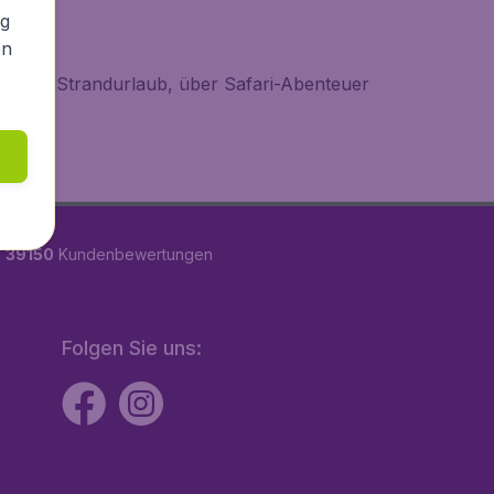
ys
ng
en
a. Vom Strandurlaub, über Safari-Abenteuer
n
39150
Kundenbewertungen
Folgen Sie uns: