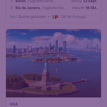
Berlin
,
Flughafen Berlin
Abflug:
22 Sept.
Brandenburg
Rio de Janeiro
,
Flughafen Rio de
Ankunft:
16 Okt.
Janeiro-Antônio Carlos Jobim
Vor 1 Stunde gefunden
•
TAP Air Portugal
377
USA
€
ab
New York
Berlin
,
Flughafen Berlin
Abflug:
15 Sept.
Brandenburg