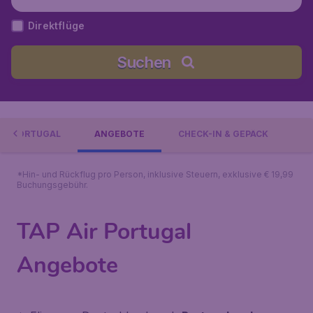
Direktflüge
Suchen
AIR PORTUGAL
ANGEBOTE
CHECK-IN & GEPÄCK
*Hin- und Rückflug pro Person, inklusive Steuern, exklusive € 19,99
Buchungsgebühr.
TAP Air Portugal
Angebote