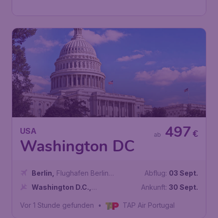
Vor 1 Stunde gefunden
•
TAP Air Portugal
497
USA
€
ab
Washington DC
Berlin
,
Flughafen Berlin
Abflug:
03 Sept.
Brandenburg
Washington D.C.
,
Ankunft:
30 Sept.
Internationaler Flughafen Dulles
Vor 1 Stunde gefunden
•
TAP Air Portugal
Washington