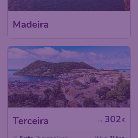
Madeira
302
Terceira
€
ab
Berlin
,
Flughafen Berlin
Abflug:
31 Aug.