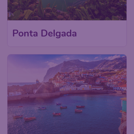
297
Ponta Delgada
€
ab
Berlin
,
Flughafen Berlin
Abflug:
20 Sept.
Brandenburg
Ponta Delgada
,
Flughafen Ponta
Ankunft:
12 Okt.
Delgada
Vor 1 Stunde gefunden
•
TAP Air Portugal