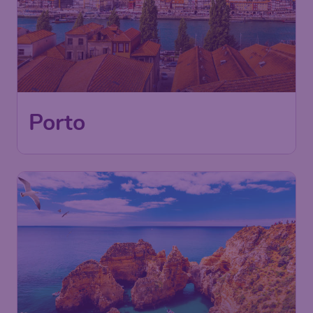
202
Porto
€
ab
Berlin
,
Flughafen Berlin
Abflug:
26 Aug.
Brandenburg
Porto
,
Flughafen Porto
Ankunft:
14 Sept.
Vor 1 Stunde gefunden
•
TAP Air Portugal