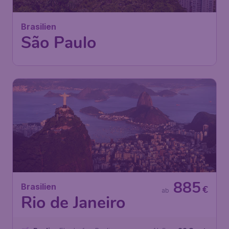
Berlin
,
Flughafen Berlin
Abflug:
15 Sept.
Brandenburg
São Paulo
,
Flughafen São Paulo-
Ankunft:
04 Okt.
Guarulhos
Vor 1 Stunde gefunden
•
TAP Air Portugal
885
Brasilien
€
ab
Rio de Janeiro