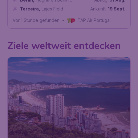
Brandenburg
Terceira
,
Lajes Field
Ankunft:
19 Sept.
Vor 1 Stunde gefunden
•
TAP Air Portugal
Ziele weltweit entdecken
798
Brasilien
€
ab
São Paulo