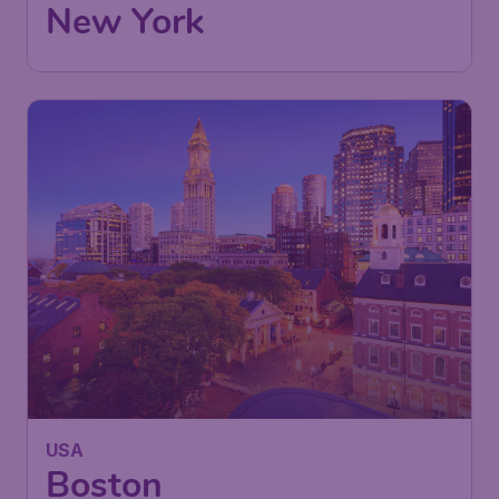
New York
,
Internationaler
Ankunft:
28 Sept.
Flughafen John F. Kennedy
Vor 1 Stunde gefunden
•
TAP Air Portugal
470
USA
€
ab
Boston
Berlin
,
Flughafen Berlin
Abflug:
16 Sept.
Brandenburg
Boston
,
Internationaler Flughafen
Ankunft:
05 Okt.
General Edward Lawrence Logan