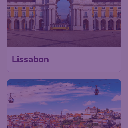
206
Lissabon
€
ab
Berlin
,
Flughafen Berlin
Abflug:
12 Aug.
Brandenburg
Lissabon
,
Flughafen Lissabon-
Ankunft:
02 Sept.
Portela
Vor 1 Stunde gefunden
•
TAP Air Portugal