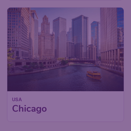
514
USA
€
ab
Chicago
Berlin
,
Flughafen Berlin
Abflug:
18 Sept.
Brandenburg
Chicago
,
Internationaler
Ankunft:
02 Okt.
Flughafen O’Hare
Vor 1 Stunde gefunden
•
TAP Air Portugal