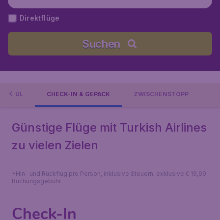
Direktflüge
Suchen
STANBUL
CHECK-IN & GEPÄCK
ZWISCHENSTOPP
Günstige Flüge mit Turkish Airlines
zu vielen Zielen
*Hin- und Rückflug pro Person, inklusive Steuern, exklusive € 19,99
Buchungsgebühr.
Check-In