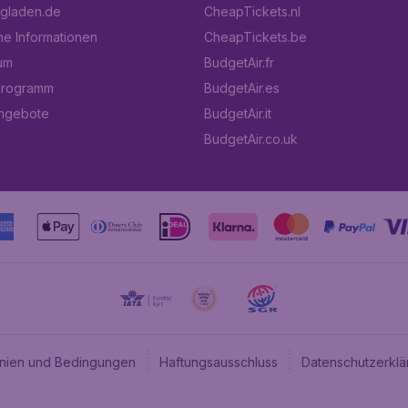
ugladen.de
CheapTickets.nl
he Informationen
CheapTickets.be
um
BudgetAir.fr
programm
BudgetAir.es
angebote
BudgetAir.it
BudgetAir.co.uk
linien und Bedingungen
Haftungsausschluss
Datenschutzerklä