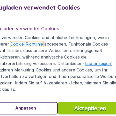
ien
ugladen verwendet Cookies
ende Richtlinien zu beachten:
ugladen verwendet Cookies
 verwenden Cookies und ähnliche Technologien, wie in
serer
Cookie-Richtlinie
angegeben. Funktionale Cookies
währleisten, dass unsere Webseiten ordnungsgemäß
ktionieren, während analytische Cookies die
tand unter Sitz
kl. Gegenstand unter Sitz
utzererfahrung verbessern. Drittanbieter (
liste anzeigen
)
 Gegenstand unter Sitz
tzieren Marketing-Cookies und andere Cookies, um Ihr
fverhalten zu verfolgen und Ihnen personalisierte Werbu
Vistara
zeigen. Indem Sie auf Akzeptieren klicken, stimmen Sie all
kies zu.
n Tarif Sie gebucht haben, max. 32kg wiegen. Dies trifft a
Akzeptieren
Anpassen
päckvorschriften. Für frei aufzugebendes Gepäck gilt allge