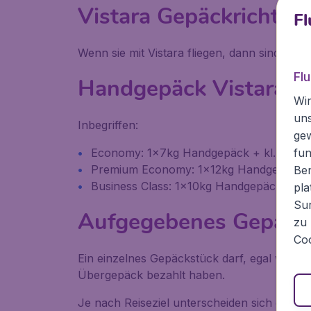
Vistara Gepäckrichtlin
Fl
Wenn sie mit Vistara fliegen, dann sind folg
Fl
Handgepäck Vistara
Wir
un
Inbegriffen:
ge
fun
Economy: 1x7kg Handgepäck + kl. Gegens
Premium Economy: 1x12kg Handgepäck + 
Ben
Business Class: 1x10kg Handgepäck + kl.
pla
Sur
Aufgegebenes Gepäck 
zu 
Coo
Ein einzelnes Gepäckstück darf, egal welche
Übergepäck bezahlt haben.
Je nach Reiseziel unterscheiden sich die Ge