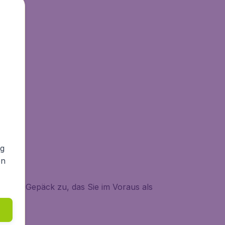
ng
en
uch auf Gepäck zu, das Sie im Voraus als
mein: