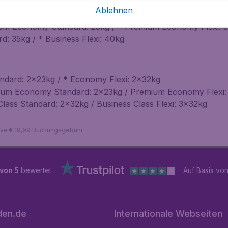
Ablehnen
rd: 15kg / * Economy Flexi: 20kg
um Economy Standard: 25kg / * Premium Economy Flexi: 
d: 35kg / * Business Flexi: 40kg
dard: 2x23kg / * Economy Flexi: 2x32kg
ium Economy Standard: 2x23kg / Premium Economy Flexi:
Class Standard: 2x32kg / Business Class Flexi: 3x32kg
sive € 19,99 Buchungsgebühr.
 von 5
bewertet
Auf Basis vo
den.de
Internationale Webseiten