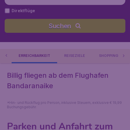
Direktflüge
Suchen
IN
ERREICHBARKEIT
REISEZIELE
SHOPPING
Billig fliegen ab dem Flughafen
Bandaranaike
*Hin- und Rückflug pro Person, inklusive Steuern, exklusive € 19,99
Buchungsgebühr.
Parken und Anfahrt zum