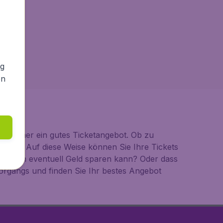
ng
en
ie immer ein gutes Ticketangebot. Ob zu
 Handy. Auf diese Weise können Sie Ihre Tickets
lughäfen eventuell Geld sparen kann? Oder dass
rgangs und finden Sie Ihr bestes Angebot