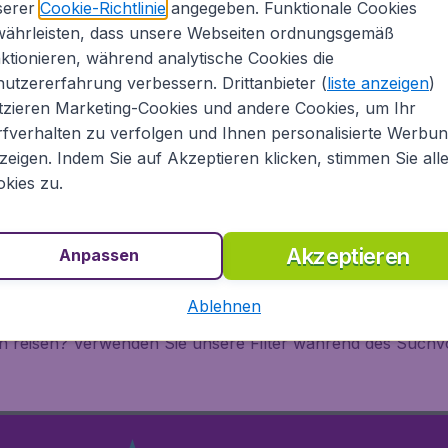
serer
Cookie-Richtlinie
angegeben. Funktionale Cookies
chte des Düsseldorf Airports
währleisten, dass unsere Webseiten ordnungsgemäß
ktionieren, während analytische Cookies die
utzererfahrung verbessern. Drittanbieter (
liste anzeigen
)
tzieren Marketing-Cookies und andere Cookies, um Ihr
fverhalten zu verfolgen und Ihnen personalisierte Werbu
sive € 19,99 Buchungsgebühr.
zeigen. Indem Sie auf Akzeptieren klicken, stimmen Sie all
kies zu.
 Düsseldorf Flughafen
Akzeptieren
Anpassen
fen Düsseldorf in Deutschland? Bei Flugladen.de finden S
re Website ist benutzerfreundlich auf Desktop, Tablet und
Ablehnen
e befinden. Wussten Sie, dass einige Flüge von anderen F
 reisen? Verwenden Sie unsere Filter während des Suchvo