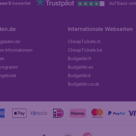
 von 5
bewertet
Auf Basis vo
den.de
Internationale Webseiten
ugladen.de
CheapTickets.nl
he Informationen
CheapTickets.be
um
BudgetAir.fr
programm
BudgetAir.es
angebote
BudgetAir.it
BudgetAir.co.uk