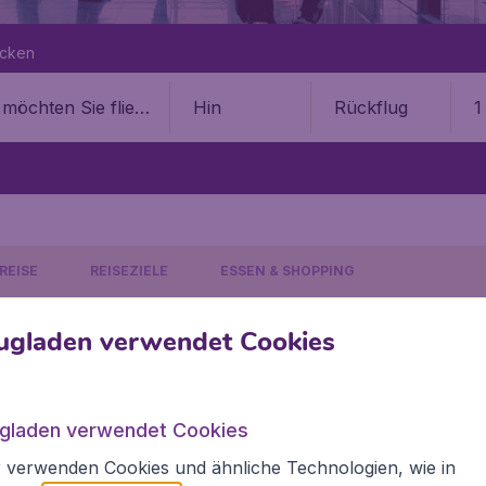
ecken
Hin
Rückflug
1
REISE
REISEZIELE
ESSEN & SHOPPING
ugladen verwendet Cookies
rport!
HICHTE
ugladen verwendet Cookies
sive € 19,99 Buchungsgebühr.
 verwenden Cookies und ähnliche Technologien, wie in