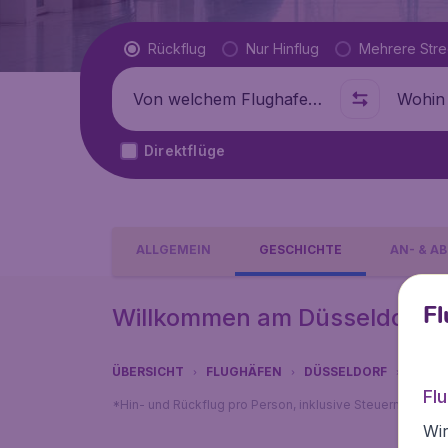
Flugtyp
Rückflug
Nur Hinflug
Mehrere Str
Abflug von
Wohin
Direktflüge
ALLGEMEIN
GESCHICHTE
AN- & AB
Fl
Willkommen am Düsseldorf Ai
ÜBERSICHT
FLUGHÄFEN
DÜSSELDORF
GESC
Fl
*Hin- und Rückflug pro Person, inklusive Steuern, exklu
Wir