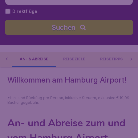
Direktflüge
Suchen
TE
AN- & ABREISE
REISEZIELE
REISETIPPS
Willkommen am Hamburg Airport!
*Hin- und Rückflug pro Person, inklusive Steuern, exklusive € 19,99
Buchungsgebühr.
An- und Abreise zum und
vom Hamburg Airport