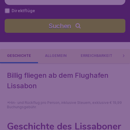
Direktflüge
Suchen
GESCHICHTE
ALLGEMEIN
ERREICHBARKEIT
R
Billig fliegen ab dem Flughafen
Lissabon
*Hin- und Rückflug pro Person, inklusive Steuern, exklusive € 19,99
Buchungsgebühr.
Geschichte des Lissaboner