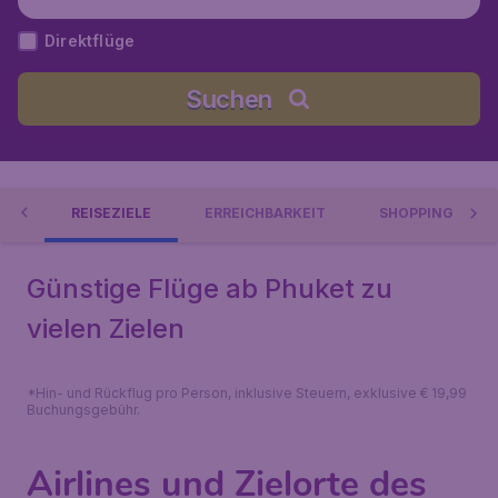
Direktflüge
Suchen
IN
REISEZIELE
ERREICHBARKEIT
SHOPPING
Günstige Flüge ab Phuket zu
vielen Zielen
*Hin- und Rückflug pro Person, inklusive Steuern, exklusive € 19,99
Buchungsgebühr.
Airlines und Zielorte des