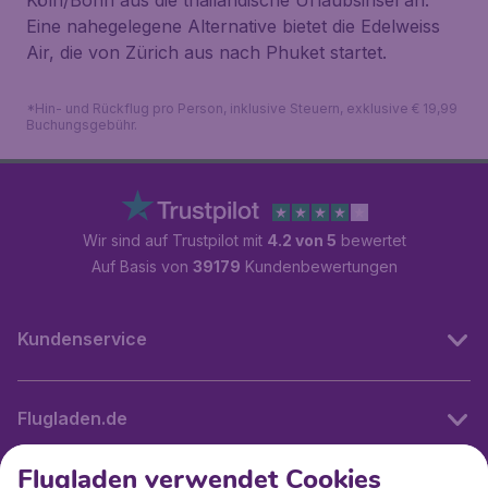
Köln/Bonn aus die thailändische Urlaubsinsel an.
Eine nahegelegene Alternative bietet die Edelweiss
Air, die von Zürich aus nach Phuket startet.
*Hin- und Rückflug pro Person, inklusive Steuern, exklusive € 19,99
Buchungsgebühr.
Wir sind auf Trustpilot mit
4.2 von 5
bewertet
Auf Basis von
39179
Kundenbewertungen
Kundenservice
Flugladen.de
Flugladen verwendet Cookies