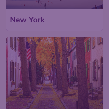
Frankfurt
,
Flughafen Frankfurt
Abflug:
10 Okt.
New York
,
Internationaler
Ankunft:
21 Okt.
Flughafen John F. Kennedy
Vor 1 Stunde gefunden
•
TAP Air Portugal