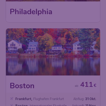
Philadelphia
411
Boston
€
ab
Frankfurt
,
Flughafen Frankfurt
Abflug:
31 Okt.
Boston
,
Internationaler Flughafen
Ankunft:
11 Nov.