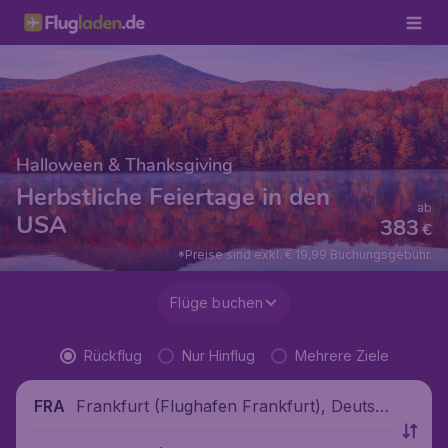
Halloween & Thanksgiving
Herbstliche Feiertage in den
ab
USA
383
€
*Preise sind exkl. € 19,99 Buchungsgebühr.
Flüge buchen
Rückflug
Nur Hinflug
Mehrere Ziele
Frankfurt (Flughafen Frankfurt), Deutsc
FRA
hland