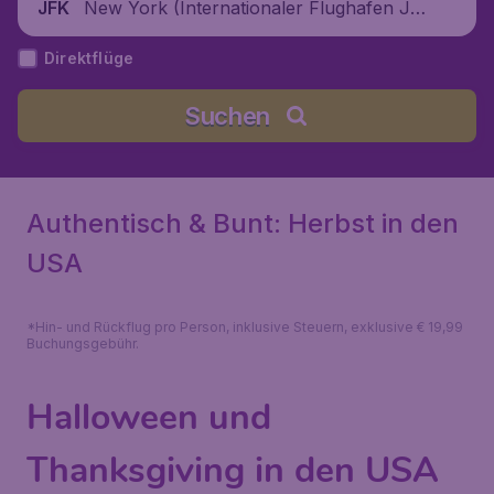
New York (Internationaler Flughafen Jo
JFK
hn F. Kennedy), Vereinigte Staaten
Direktflüge
Suchen
Authentisch & Bunt: Herbst in den
USA
*Hin- und Rückflug pro Person, inklusive Steuern, exklusive € 19,99
Buchungsgebühr.
Halloween und
Thanksgiving in den USA