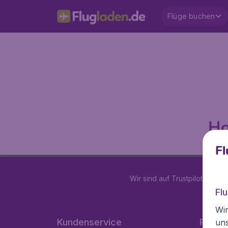
Flüge buchen
Ho
Fl
Wir sind auf Trustpilot mit
4.2
Fl
Wir
Kundenservice
Flugla
un