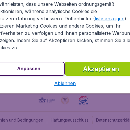
währleisten, dass unsere Webseiten ordnungsgemäß
ugladen.de
CheapTickets.nl
ktionieren, während analytische Cookies die
he Informationen
CheapTickets.be
utzererfahrung verbessern. Drittanbieter (
liste anzeigen
)
um
BudgetAir.fr
tzieren Marketing-Cookies und andere Cookies, um Ihr
fverhalten zu verfolgen und Ihnen personalisierte Werbu
programm
BudgetAir.es
zeigen. Indem Sie auf Akzeptieren klicken, stimmen Sie all
angebote
BudgetAir.it
kies zu.
BudgetAir.co.uk
Akzeptieren
Anpassen
Ablehnen
linien und Bedingungen
Haftungsausschluss
Datenschutzerklä