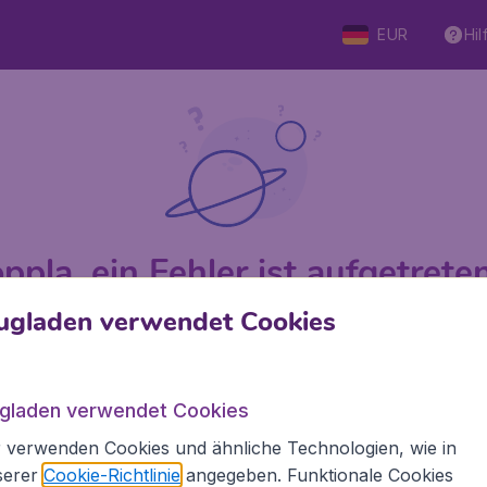
EUR
Hil
ppla, ein Fehler ist aufgetreten 
ugladen verwendet Cookies
 von 5
bewertet
Auf Basis v
ugladen verwendet Cookies
 verwenden Cookies und ähnliche Technologien, wie in
den.de
Internationale Webseiten
serer
Cookie-Richtlinie
angegeben. Funktionale Cookies