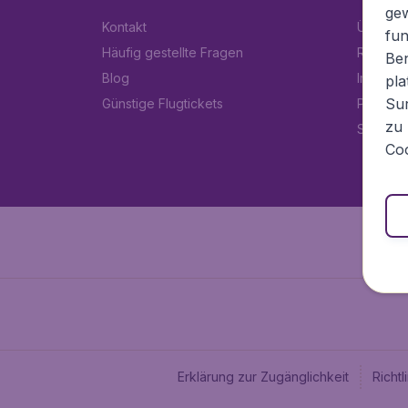
ge
Kontakt
Über Fl
fun
Häufig gestellte Fragen
Rechtlic
Ben
Blog
Impress
pla
Sur
Günstige Flugtickets
Partner
zu 
Stellen
Coo
Erklärung zur Zugänglichkeit
Richt