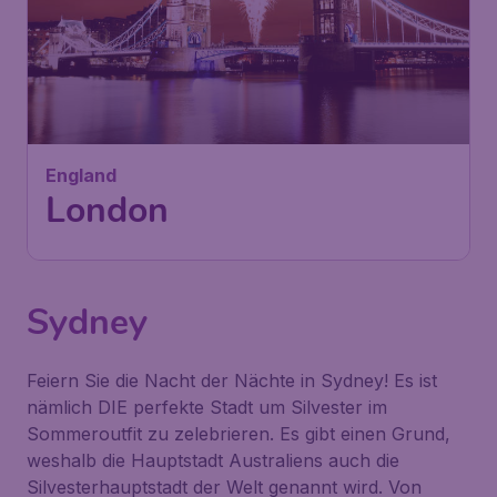
114
England
€
ab
London
Frankfurt
,
Flughafen Frankfurt
Abflug:
20 Nov.
London
,
Flughafen Gatwick
Ankunft:
27 Nov.
Vor 1 Stunde gefunden
•
Sydney
Feiern Sie die Nacht der Nächte in Sydney! Es ist
nämlich DIE perfekte Stadt um Silvester im
Sommeroutfit zu zelebrieren. Es gibt einen Grund,
weshalb die Hauptstadt Australiens auch die
Silvesterhauptstadt der Welt
genannt wird. Von