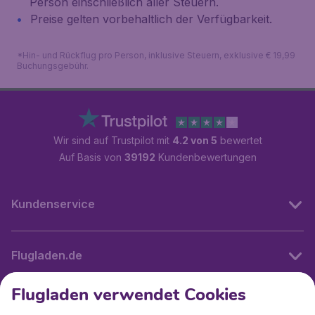
Person einschließlich aller Steuern.
Preise gelten vorbehaltlich der Verfügbarkeit.
*Hin- und Rückflug pro Person, inklusive Steuern, exklusive € 19,99
Buchungsgebühr.
Wir sind auf Trustpilot mit
4.2 von 5
bewertet
Auf Basis von
39192
Kundenbewertungen
Kundenservice
Flugladen.de
Flugladen verwendet Cookies
Internationale Webseiten