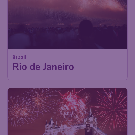
699
Brazil
€
ab
Rio de Janeiro
Frankfurt
,
Flughafen Frankfurt
Abflug:
27 Nov.
Rio de Janeiro
,
Flughafen Rio
Ankunft:
06 Dez.
de Janeiro-Santos Dumont
Vor 1 Stunde gefunden
•
LATAM Airlines