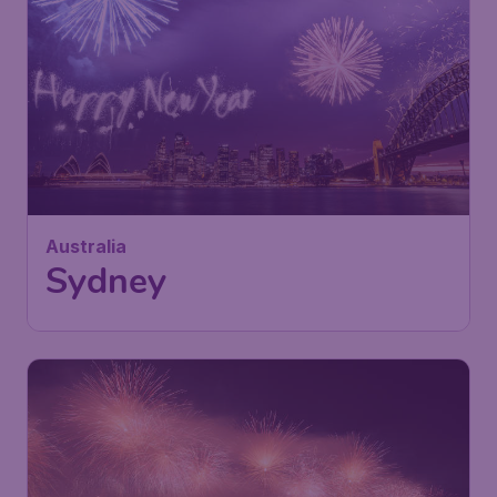
746
Australia
€
ab
Sydney
Frankfurt
,
Flughafen Frankfurt
Abflug:
06 Nov.
Sydney
,
Flughafen Kingsford
Ankunft:
14 Nov.
Smith
Vor 1 Stunde gefunden
•
Air China