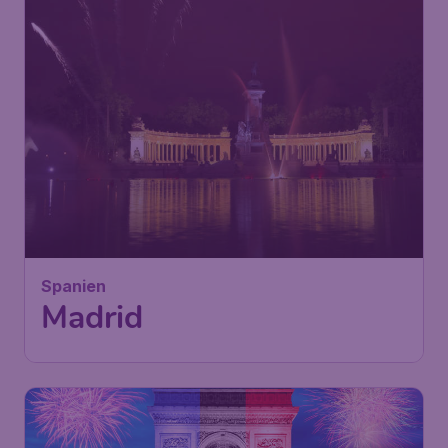
137
Spanien
€
ab
Madrid
Frankfurt
,
Flughafen Frankfurt
Abflug:
14 Aug.
Madrid
,
Flughafen Madrid-
Ankunft:
25 Aug.
Barajas
Vor 1 Stunde gefunden
•