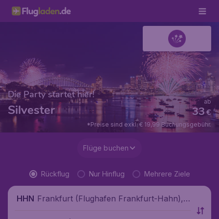
Die Party startet hier!
ab
Silvester
33
€
*Preise sind exkl. € 19,99 Buchungsgebühr.
Flüge buchen
Rückflug
Nur Hinflug
Mehrere Ziele
Frankfurt (Flughafen Frankfurt-Hahn),
HHN
Deutschland