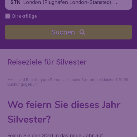
London (Flughafen London-Stansted), V
STN
ereinigtes Königreich
Direktflüge
Suchen
Reiseziele für Silvester
*Hin- und Rückflug pro Person, inklusive Steuern, exklusive € 19,99
Buchungsgebühr.
Wo feiern Sie dieses Jahr
Silvester?
Feiern Sie den Start in das neue Jahr auf