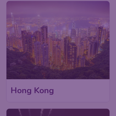
493
Hong Kong
€
ab
Frankfurt
,
Flughafen Frankfurt
Abflug:
06 Nov.
Hongkong
,
Internationaler
Ankunft:
14 Nov.
Flughafen Hongkong
Vor 1 Stunde gefunden
•
Air China