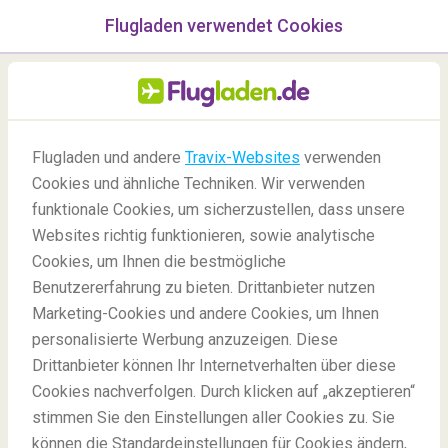
Flugladen verwendet Cookies
Menü
/Blog
Flugladen und andere
Travix-Websites
verwenden
Cookies und ähnliche Techniken. Wir verwenden
05/04/2022
-
Von
Marie
funktionale Cookies, um sicherzustellen, dass unsere
Websites richtig funktionieren, sowie analytische
Cookies, um Ihnen die bestmögliche
Benutzererfahrung zu bieten. Drittanbieter nutzen
Marketing-Cookies und andere Cookies, um Ihnen
personalisierte Werbung anzuzeigen. Diese
Drittanbieter können Ihr Internetverhalten über diese
Traditionen weltweit: Teesorten und ihre Wirkung
Cookies nachverfolgen. Durch klicken auf „akzeptieren“
stimmen Sie den Einstellungen aller Cookies zu. Sie
können die Standardeinstellungen für Cookies ändern,
Blog
Insidertipps
Teesorten weltweit