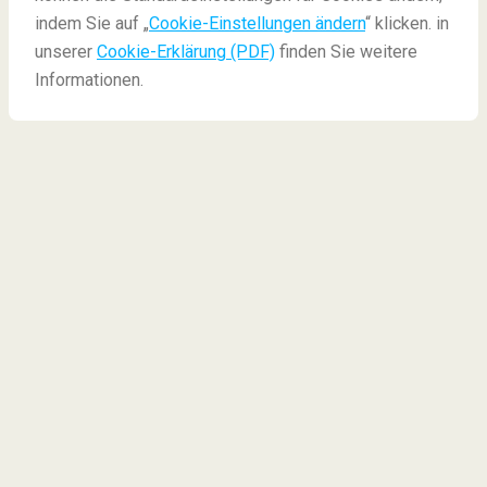
indem Sie auf „
Cookie-Einstellungen ändern
“ klicken. in
unserer
Cookie-Erklärung (PDF)
finden Sie weitere
Informationen.
Interessante Teesorten
weltweit und ihre Wirkung
Wenn es draußen regnet, grau und kalt ist, macht man
sich am besten eine schöne Tasse heißen Tee und
träumt sich woanders hin
. Wir stellen ein paar
interessante Teesorten weltweit vor, und deren
Wirkung. Vielleicht inspiriert es Sie ja, ihr nächstes
Reiseziel zu finden...
1.Marokko: Minztee
2.Tibet: Po cha Tee
3.Argentinien: Mate Tee
4.Gambia: Attaya
5.China: Grüner Tee und mehr