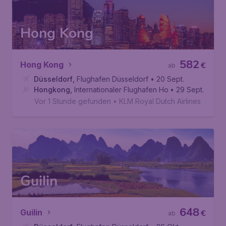
Hong Kong
582
Hong Kong
€
ab
Düsseldorf
,
Flughafen Düsseldorf
• 20 Sept.
Hongkong
,
Internationaler Flughafen Hongkong
• 29 Sept.
Vor 1 Stunde gefunden
•
KLM Royal Dutch Airlines
Guilin
648
Guilin
€
ab