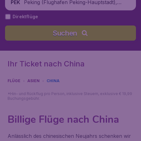
Peking (Flughafen Peking-Hauptstadt), C
PEK
hina
Direktflüge
Suchen
Ihr Ticket nach China
FLÜGE
ASIEN
CHINA
*Hin- und Rückflug pro Person, inklusive Steuern, exklusive € 19,99
Buchungsgebühr.
Billige Flüge nach China
Anlässlich des chinesischen Neujahrs schenken wir