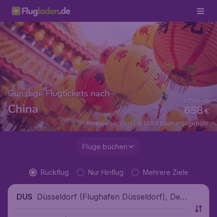
Günstige Flugtickets nach
schon ab
China
658
€
*Preise sind exkl. € 19,99 Buchungsgebühr.
Flüge buchen
Rückflug
Nur Hinflug
Mehrere Ziele
Düsseldorf (Flughafen Düsseldorf), Deut
DUS
schland