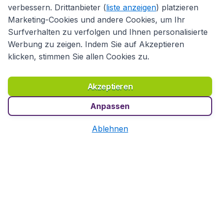
Funktion um gute Angebot für Ihre Ferien in China zu
verbessern. Drittanbieter (
liste anzeigen
) platzieren
finden!
Marketing-Cookies und andere Cookies, um Ihr
Surfverhalten zu verfolgen und Ihnen personalisierte
Werbung zu zeigen. Indem Sie auf Akzeptieren
klicken, stimmen Sie allen Cookies zu.
Wir sind auf Trustpilot mit
4.1 von 5
bewertet
Auf Basis von
39203
Kundenbewertungen
Akzeptieren
Anpassen
Kundenservice
Ablehnen
Flugladen.de
Internationale Webseiten