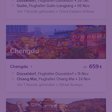
Düsseldorf
,
Flughafen Düsseldorf
• 26 Okt.
Guilin
,
Flughafen Guilin-Liangjiang
• 06 Nov.
Vor 1 Stunde gefunden
•
China Eastern Airlines
Chengdu
659
Chengdu
€
ab
Düsseldorf
,
Flughafen Düsseldorf
• 15 Nov.
Chiang Mai
,
Flughafen Chiang Mai
• 24 Nov.
Vor 1 Stunde gefunden
•
Etihad Airways