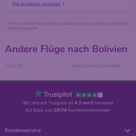
Alle Angebote anzeigen
*Hin- und Rückflug pro Person, inklusive Steuern, exklusive € 19,99
Buchungsgebühr.
Andere Flüge nach Bolivien
La Paz
Santa Cruz De La Palma
Wir sind auf Trustpilot mit
4.2 von 5
bewertet
Auf Basis von
39174
Kundenbewertungen
Kundenservice