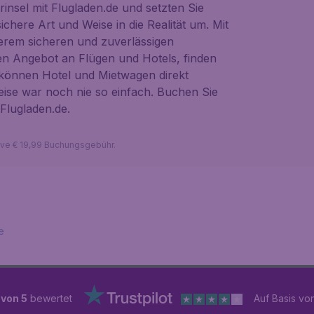
rinsel mit Flugladen.de und setzten Sie
ichere Art und Weise in die Realität um. Mit
erem sicheren und zuverlässigen
 Angebot an Flügen und Hotels, finden
d können Hotel und Mietwagen direkt
ise war noch nie so einfach. Buchen Sie
 Flugladen.de.
sive € 19,99 Buchungsgebühr.
e
e
 von 5
bewertet
Auf Basis vo