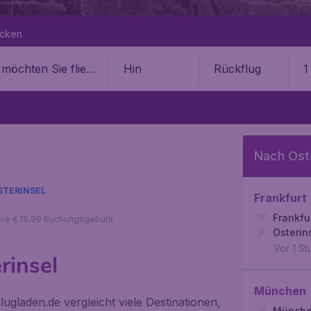
ecken
Hin
Rückflug
1
Nach Oste
STERINSEL
Frankfurt
Frankfu
sive € 19,99 Buchungsgebühr.
Osterin
Vor 1 S
rinsel
München
ugladen.de vergleicht viele Destinationen,
Münch