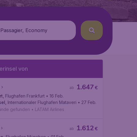
 Passagier, Economy
rinsel von
1.647
€
ab
rt
,
Flughafen Frankfurt
• 16 Feb.
sel
,
Internationaler Flughafen Mataveri
• 27 Feb.
tunde gefunden
•
LATAM Airlines
1.612
€
ab
en
,
Flughafen München
• 01 Feb.