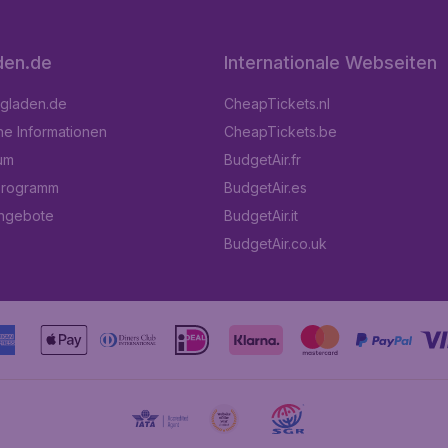
den.de
Internationale Webseiten
ugladen.de
CheapTickets.nl
he Informationen
CheapTickets.be
um
BudgetAir.fr
programm
BudgetAir.es
angebote
BudgetAir.it
BudgetAir.co.uk