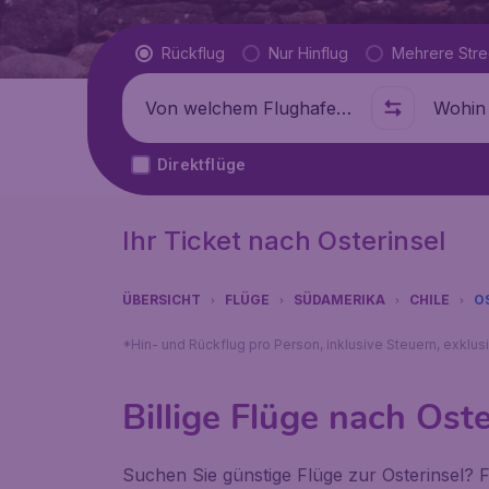
Flugtyp
Rückflug
Nur Hinflug
Mehrere Str
Abflug von
Wohin
Direktflüge
Ihr Ticket nach Osterinsel
ÜBERSICHT
FLÜGE
SÜDAMERIKA
CHILE
O
*Hin- und Rückflug pro Person, inklusive Steuern, exklu
Billige Flüge nach Oste
Suchen Sie günstige Flüge zur Osterinsel? Fl