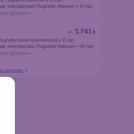
sel
,
Internationaler Flughafen Mataveri
• 10 Feb.
tunde gefunden
•
1.741
€
ab
Flughafen Berlin Brandenburg
• 31 Jan.
sel
,
Internationaler Flughafen Mataveri
• 08 Feb.
tunde gefunden
•
te anzeigen