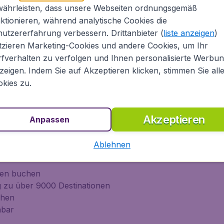
währleisten, dass unsere Webseiten ordnungsgemäß
ktionieren, während analytische Cookies die
 Nord-Amerkia, Europa, Asien, Südamerika,
utzererfahrung verbessern. Drittanbieter (
liste anzeigen
)
in die Karibik. Als Online-Reiseanbieter
tzieren Marketing-Cookies und andere Cookies, um Ihr
Top-Airlines (Lufthansa, Air France, KLM,
fverhalten zu verfolgen und Ihnen personalisierte Werbu
, Air Canada, Turkish Airlines und vielen
zeigen. Indem Sie auf Akzeptieren klicken, stimmen Sie all
anwings, EasyJet, Transavia, etc.).
kies zu.
n Flug bei
Akzeptieren
Anpassen
Ablehnen
lines weltweit mittels einer Suche
men buchen
ug zu über 9000 Destinationen
chen
hbar