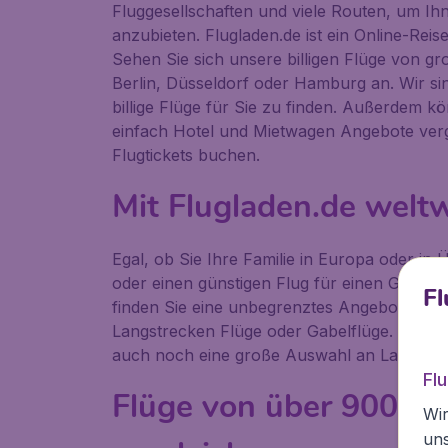
Fluggesellschaften und viele Routen, um Ihn
anzubieten. Flugladen.de ist ein Online-Reisebü
Sehen Sie sich unsere billigen Flüge von g
Berlin, Düsseldorf oder Hamburg an. Wir sin
billige Flüge für Sie zu finden. Außerdem k
einfach Hotel und Mietwagen Angebote verg
Flugtickets buchen.
Mit Flugladen.de weltw
Egal, ob Sie Ihre Familie in Europa oder in
oder einen günstigen Flug für einen Geschä
Fl
finden Sie eine unbegrenztes Angebot für Bil
Langstrecken Flüge oder Gabelflüge. Und f
auch noch eine große Auswahl an Last-Min
Fl
Flüge von über 900 Air
Wir
un