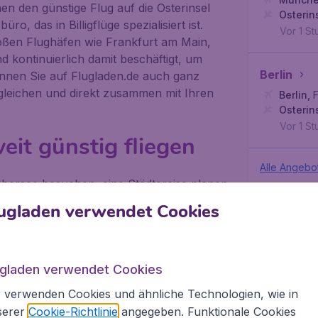
en den günstige Flug auf die Osterinsel
Osterin
ro, das in Billigflüge spezialisiert ist.
Vor 1 S
roßen Flughäfen wie Frankfurt am Main,
d kontinuierlich damit beschäftigt, um
Berlin
önnen Sie auf Flugladen.de auch ganz
leichen und direkt zusammen mit Ihren
Berlin
,
Osterin
Vor 1 S
eit günstig fliegen
Alle Angebo
 Übersee besuchen, eine Städtereise planen
ftsreise buchen möchten, auf Flugladen.de
ugladen verwendet Cookies
ligflüge, Charterflüge, Multi-Stopp-Flüge,
ür Kurzentschlossene haben wir natürlich
ute-Angeboten.
ugladen verwendet Cookies
lines weltweit
 verwenden Cookies und ähnliche Technologien, wie in
serer
Cookie-Richtlinie
angegeben. Funktionale Cookies