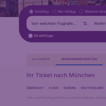
Flugtyp
Rückflug
Nur Hinflug
Mehrere Str
Abflug von
Wohin
Direktflüge
ALLGEMEIN
SEHENSWÜRDIGKEITEN
Ihr Ticket nach München
ÜBERSICHT
FLÜGE
EUROPA
DEUTSCHLAND
*Hin- und Rückflug pro Person, inklusive Steuern, exklu