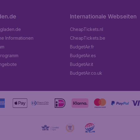
den.de
Internationale Webseiten
ugladen.de
CheapTickets.nl
he Informationen
CheapTickets.be
um
BudgetAir.fr
programm
BudgetAir.es
angebote
BudgetAir.it
BudgetAir.co.uk