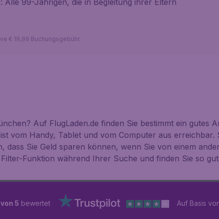
 Alle 99-Jährigen, die in Begleitung ihrer Eltern
sive € 19,99 Buchungsgebühr.
nchen? Auf FlugLaden.de finden Sie bestimmt ein gutes An
 ist vom Handy, Tablet und vom Computer aus erreichbar. 
n, dass Sie Geld sparen können, wenn Sie von einem ande
 Filter-Funktion während Ihrer Suche und finden Sie so 
 von 5
bewertet
Auf Basis vo