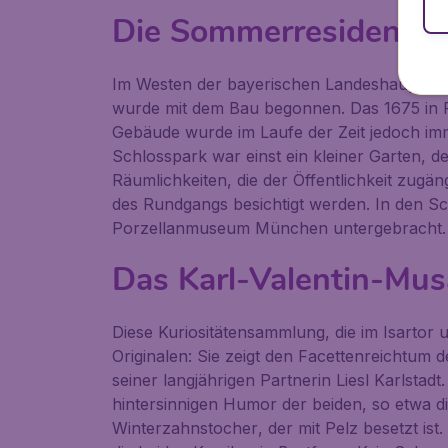
Die Sommerresidenz d
Im Westen der bayerischen Landeshauptstad
wurde mit dem Bau begonnen. Das 1675 in Fo
Gebäude wurde im Laufe der Zeit jedoch im
Schlosspark war einst ein kleiner Garten, de
Räumlichkeiten, die der Öffentlichkeit zugä
des Rundgangs besichtigt werden. In den S
Porzellanmuseum München
untergebracht.
Das Karl-Valentin-Mu
Diese Kuriositätensammlung, die im Isartor
Originalen: Sie zeigt den Facettenreichtum 
seiner langjährigen Partnerin Liesl Karlstad
hintersinnigen Humor der beiden, so etwa d
Winterzahnstocher
, der mit Pelz besetzt is