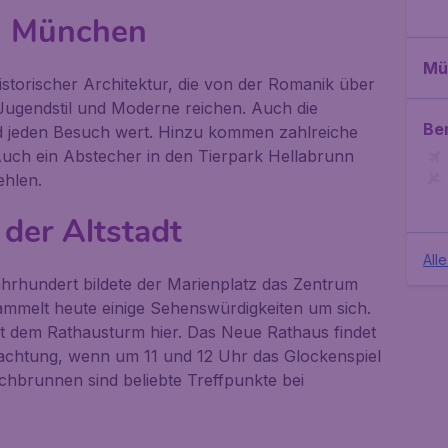
n München
Mü
torischer Architektur, die von der Romanik über
Jugendstil und Moderne reichen. Auch die
Ber
nd jeden Besuch wert. Hinzu kommen zahlreiche
uch ein Abstecher in den Tierpark Hellabrunn
ehlen.
 der Altstadt
All
ahrhundert bildete der
Marienplatz
das Zentrum
ammelt heute einige Sehenswürdigkeiten um sich.
t dem Rathausturm hier. Das Neue Rathaus findet
eachtung, wenn um 11 und 12 Uhr das Glockenspiel
schbrunnen sind beliebte Treffpunkte bei