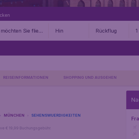
ecken
Hin
Rückflug
1
REISEINFORMATIONEN
SHOPPING UND AUSGEHEN
Na
MÜNCHEN
SEHENSWUERDIGKEITEN
Fr
sive € 19,99 Buchungsgebühr.