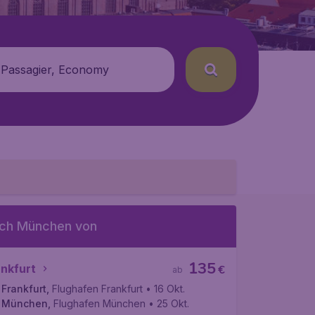
 Passagier, Economy
ch München von
135
ankfurt
€
ab
Frankfurt
,
Flughafen Frankfurt
• 16 Okt.
München
,
Flughafen München
• 25 Okt.