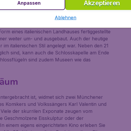
Akzeptieren
Anpassen
er Wittelsbacher
Ablehnen
t liegt das
Schloss Nymphenburg
. Bereits 1664
rm eines italienischen Landhauses fertiggestellte
mer weiter um- und ausgebaut. Auch der heutige
r im italienischen Stil angelegt war. Neben den 21
nglich sind, kann auch die Schlosskapelle am Ende
chlossflügeln sind zudem Museen wie das
säum
 untergebracht ist, widmet sich zwei Münchener
des Komikers und Volkssängers Karl Valentin und
t. Viele der skurrilen Exponate zeugen vom
ie
Geschmolzene Eisskulptur
oder der
t. In einem eigens eingerichteten Kino erleben Sie