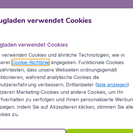
der
Dom zu unserer lieben Frau
, der mit seinen
ugladen verwendet Cookies
chen Kuppelhauben das Stadtbild prägt. Das
it und misst in der Höhe circa 37 Meter. Seinen
 Jahrhundert. Über viele Hundert Jahre wurde der
ugladen verwendet Cookies
staltet. Die Kirche ist im Stil der Spätgotik
rken lässt.
 verwenden Cookies und ähnliche Technologien, wie in
serer
Cookie-Richtlinie
angegeben. Funktionale Cookies
währleisten, dass unsere Webseiten ordnungsgemäß
ktionieren, während analytische Cookies die
im Stil des Barocks gestaltet. Die Anlage nahm
utzererfahrung verbessern. Drittanbieter (
liste anzeigen
)
 Bayern, Maximilian I., erweiterte damals den
tzieren Marketing-Cookies und andere Cookies, um Ihr
. Eingerahmt wird das Gelände von
fverhalten zu verfolgen und Ihnen personalisierte Werbu
wie der Bayerischen Staatskanzlei. Im Zentrum
zeigen. Indem Sie auf Akzeptieren klicken, stimmen Sie all
er
Dianatempel
. In ihm finden in den
kies zu.
musiker spielen oft hier. Abends treffen sich
 Salsa.