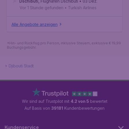
Dschibuti
,
Flughafen Dschibuti
• 03 Dez.
Vor 1 Stunde gefunden
•
Turkish Airlines
Alle Angebote anzeigen
*Hin- und Rückflug pro Person, inklusive Steuern, exklusive € 19,99
Buchungsgebühr.
Djibouti Stadt
Wir sind auf Trustpilot mit
4.2 von 5
bewertet
Auf Basis von
39181
Kundenbewertungen
Kundenservice