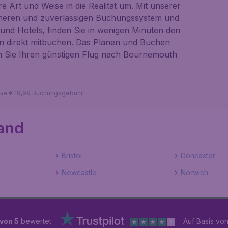
e Art und Weise in die Realität um. Mit unserer
cheren und zuverlässigen Buchungssystem und
nd Hotels, finden Sie in wenigen Minuten den
en direkt mitbuchen. Das Planen und Buchen
en Sie Ihren günstigen Flug nach Bournemouth
sive € 19,99 Buchungsgebühr.
and
Bristol
Doncaster
Newcastle
Norwich
 von 5
bewertet
Auf Basis vo