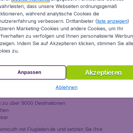
währleisten, dass unsere Webseiten ordnungsgemäß
 Nord-Amerkia, Europa, Asien, Südamerika,
ktionieren, während analytische Cookies die
in die Karibik. Als Online-Reiseanbieter bietet
utzererfahrung verbessern. Drittanbieter (
liste anzeigen
)
lines (Lufthansa, Air France, KLM, Air Berlin,
tzieren Marketing-Cookies und andere Cookies, um Ihr
a, Turkish Airlines und vielen weiteren) sowie
fverhalten zu verfolgen und Ihnen personalisierte Werbu
, Transavia, etc.).
zeigen. Indem Sie auf Akzeptieren klicken, stimmen Sie all
kies zu.
n Flug bei Flugladen.de
Akzeptieren
Anpassen
lines weltweit mittels einer Suche
Ablehnen
men buchen
ug zu über 9000 Destinationen
chen
hbar
emouth mit Flugladen.de und setzten Sie Ihre