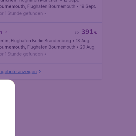
ournemouth
,
Flughafen Bournemouth
• 19 Sept.
or 1 Stunde gefunden
•
391
n
€
ab
erlin
,
Flughafen Berlin Brandenburg
• 18 Aug.
ournemouth
,
Flughafen Bournemouth
• 29 Aug.
or 1 Stunde gefunden
•
Angebote anzeigen