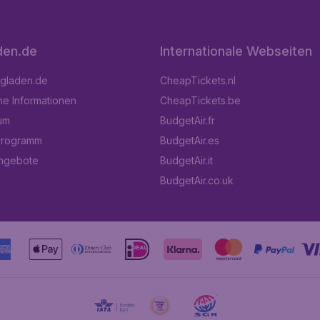
den.de
Internationale Webseiten
ugladen.de
CheapTickets.nl
he Informationen
CheapTickets.be
um
BudgetAir.fr
programm
BudgetAir.es
angebote
BudgetAir.it
BudgetAir.co.uk