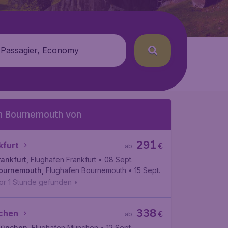
 Passagier, Economy
h Bournemouth von
291
kfurt
€
ab
rankfurt
,
Flughafen Frankfurt
• 08 Sept.
ournemouth
,
Flughafen Bournemouth
• 15 Sept.
or 1 Stunde gefunden
•
338
chen
€
ab
ünchen
,
Flughafen München
• 12 Sept.