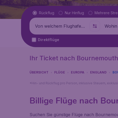
Flugtyp
Rückflug
Nur Hinflug
Mehrere Str
Abflug von
Wohin
Direktflüge
Ihr Ticket nach Bournemout
ÜBERSICHT
FLÜGE
EUROPA
ENGLAND
BO
*Hin- und Rückflug pro Person, inklusive Steuern, exklu
Billige Flüge nach Bo
Suchen Sie günstige Flüge nach Bournemout