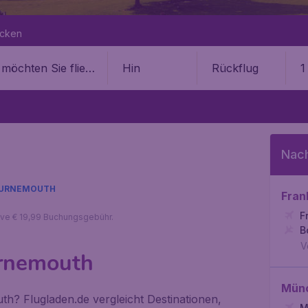
ecken
Hin
Rückflug
1
h
Nac
URNEMOUTH
Fran
F
sive € 19,99 Buchungsgebühr.
B
V
urnemouth
Mün
h? Flugladen.de vergleicht Destinationen,
M