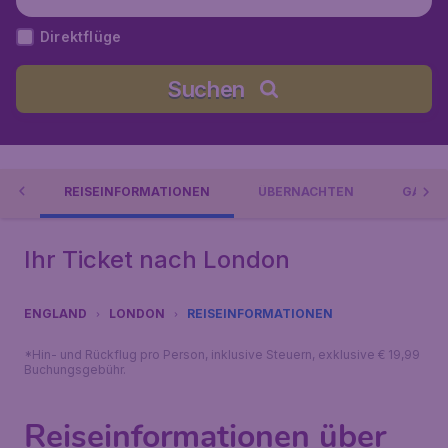
Direktflüge
Suchen
EN
REISEINFORMATIONEN
ÜBERNACHTEN
GASTR
Ihr Ticket nach London
ENGLAND
LONDON
REISEINFORMATIONEN
*Hin- und Rückflug pro Person, inklusive Steuern, exklusive € 19,99
Buchungsgebühr.
Reiseinformationen über