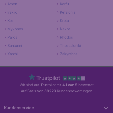
Athen
Korfu
Iraklio
Kefalonia
Kos
Kreta
Mykonos
Naxos
Paros
Rhodos
Santorini
Thessaloniki
Xanthi
Zakynthos
Wir sind auf Trustpilot mit
4.1 von 5
bewertet
Auf Basis von
39223
Kundenbewertungen
Kundenservice