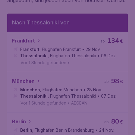
angeboten, sind jedoch auch von höchster Qualität.
Nach Thessaloniki von
134
Frankfurt
€
ab
Frankfurt
,
Flughafen Frankfurt
• 29 Nov.
Thessaloniki
,
Flughafen Thessaloniki
• 06 Dez.
Vor 1 Stunde gefunden
•
98
München
€
ab
München
,
Flughafen München
• 28 Nov.
Thessaloniki
,
Flughafen Thessaloniki
• 07 Dez.
Vor 1 Stunde gefunden
•
AEGEAN
80
Berlin
€
ab
Berlin
,
Flughafen Berlin Brandenburg
• 24 Nov.