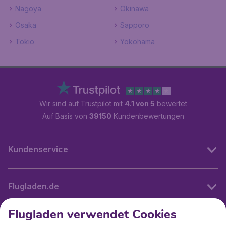
Nagoya
Okinawa
Osaka
Sapporo
Tokio
Yokohama
Wir sind auf Trustpilot mit
4.1 von 5
bewertet
Auf Basis von
39150
Kundenbewertungen
Kundenservice
Flugladen.de
Flugladen verwendet Cookies
Internationale Webseiten