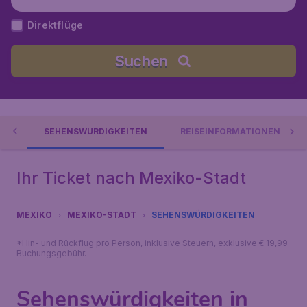
Direktflüge
Suchen
DT
SEHENSWÜRDIGKEITEN
REISEINFORMATIONEN
Ihr Ticket nach Mexiko-Stadt
MEXIKO
MEXIKO-STADT
SEHENSWÜRDIGKEITEN
*Hin- und Rückflug pro Person, inklusive Steuern, exklusive € 19,99
Buchungsgebühr.
Sehenswürdigkeiten in